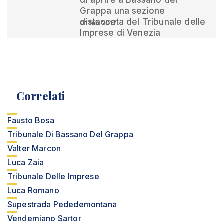
di aprire a Bassano del
Grappa una sezione
distaccata del Tribunale delle
01 feb 2017
Imprese di Venezia
Correlati
Fausto Bosa
Tribunale Di Bassano Del Grappa
Valter Marcon
Luca Zaia
Tribunale Delle Imprese
Luca Romano
Supestrada Pededemontana
Vendemiano Sartor