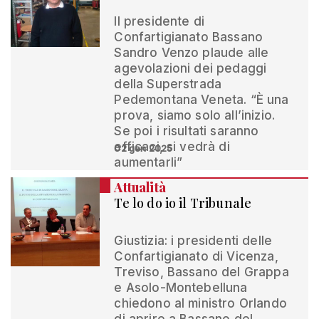
Il presidente di
Confartigianato Bassano
Sandro Venzo plaude alle
agevolazioni dei pedaggi
della Superstrada
Pedemontana Veneta. “È una
prova, siamo solo all’inizio.
Se poi i risultati saranno
efficaci, si vedrà di
02 gen 2025
aumentarli”
Attualità
Te lo do io il Tribunale
Giustizia: i presidenti delle
Confartigianato di Vicenza,
Treviso, Bassano del Grappa
e Asolo-Montebelluna
chiedono al ministro Orlando