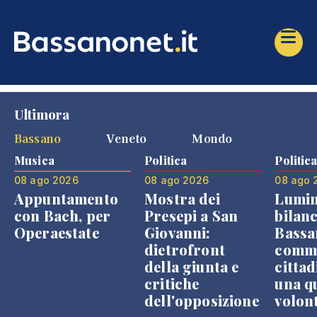
Ultimora
Bassano
Veneto
Mondo
Musica
Politica
Politic
08 ago 2026
08 ago 2026
08 ago 
Appuntamento
Mostra dei
Lumin
con Bach, per
Presepi a San
bilanc
Operaestate
Giovanni:
Bassa
dietrofront
comme
della giunta e
cittad
critiche
una q
dell'opposizione
volon