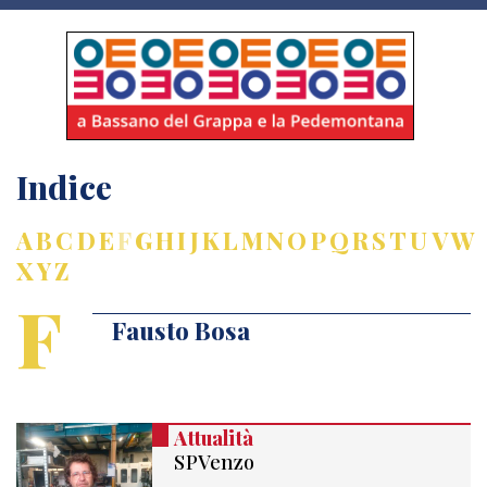
Indice
A
B
C
D
E
F
G
H
I
J
K
L
M
N
O
P
Q
R
S
T
U
V
W
X
Y
Z
F
Fausto Bosa
Attualità
SPVenzo