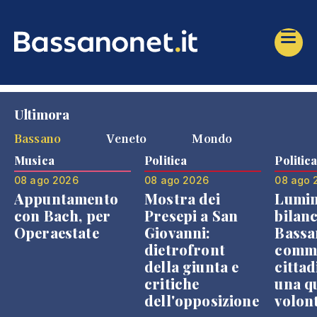
Ultimora
Bassano
Veneto
Mondo
Musica
Politica
Politic
08 ago 2026
08 ago 2026
08 ago 
Appuntamento
Mostra dei
Lumin
con Bach, per
Presepi a San
bilanc
Operaestate
Giovanni:
Bassa
dietrofront
comme
della giunta e
cittad
critiche
una q
dell'opposizione
volon