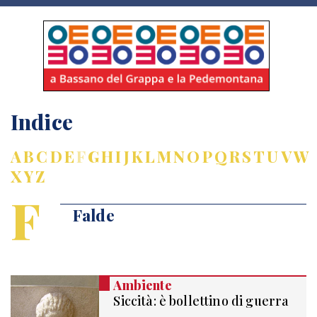
Indice
A
B
C
D
E
F
G
H
I
J
K
L
M
N
O
P
Q
R
S
T
U
V
W
X
Y
Z
F
Falde
Ambiente
Siccità: è bollettino di guerra