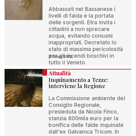
Abbassati nel Bassanese i
livelli di falda e la portata
delle sorgenti. Etra invita i
cittadini a non sprecare
acqua, evitando consumi
inappropriati. Decretato lo
stato di massima pericolosità
per gli incendi boschivi in
27 mar 2012
tutto il Veneto
Attualità
Inquinamento a Tezze:
interviene la Regione
La Commissione ambiente del
Consiglio Regionale,
presieduta da Nicola Finco,
stanzia 800mila euro per la
bonifica delle falde inquinate
dall'ex Galvanica Tricom. In