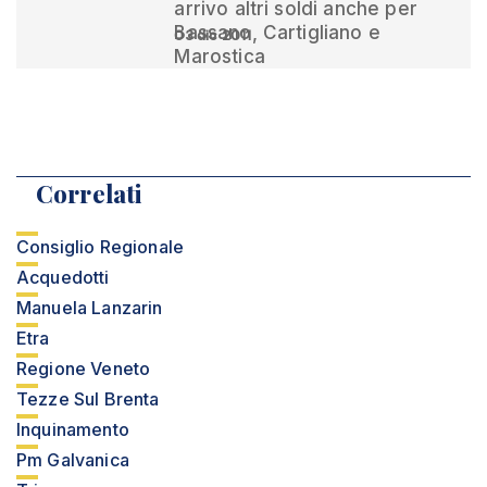
arrivo altri soldi anche per
Bassano, Cartigliano e
03 dic 2011
Marostica
Correlati
Consiglio Regionale
Acquedotti
Manuela Lanzarin
Etra
Regione Veneto
Tezze Sul Brenta
Inquinamento
Pm Galvanica