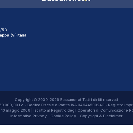
1/53
ppa (VI) Italia
Copyright © 2009-2026 Bassanonet Tutti i diritti riservati
 € 50.000,00 i.v. - Codice Fiscale e Partita IVA 04644500243 - Registro 
el 10 maggio 2006 | Iscritto al Registro degli Operatori di Comunicazion
Informativa Privacy
Cookie Policy
Copyright & Disclaimer