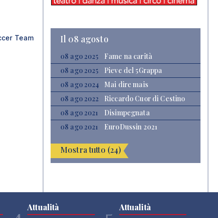
Il 08 agosto
ccer Team
08 ago 2025
Fame na carità
08 ago 2025
Pieve del 5Grappa
08 ago 2024
Mai dire mais
08 ago 2022
Riccardo Cuor di Cestino
08 ago 2021
Disimpegnata
08 ago 2021
EuroDussin 2021
Mostra tutto (24)
Attualità
Attualità