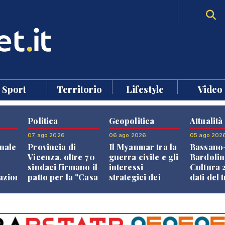
Sport
Territorio
Lifestyle
Video
Politica
Geopolitica
Attualità
07 ago 2026
06 ago 2026
05 ago 202
nale
Provincia di
Il Myanmar tra la
Bassano
Vicenza, oltre 70
guerra civile e gli
Bardolin
sindaci firmano il
interessi
Cultura 2
razione
patto per la "Casa
strategici dei
dati del 
dei Comuni"
Paesi vicini
aprono i
confront