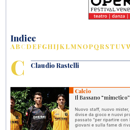
Indice
A
B
C
D
E
F
G
H
I
J
K
L
M
N
O
P
Q
R
S
T
U
V
C
Claudio Rastelli
Calcio
Il Bassano “mimetico”
Nuovo staff, nuovo mister
divise da gioco e nuovi pro
passato “per ripartire con 
giovani e sulla fame di riv