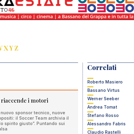
W
X
Y
Z
Correlati
Roberto Masiero
Bassano Virtus
Werner Seeber
 riaccende i motori
Andrea Tomat
, nuovo sponsor tecnico, nuove
Stefano Rosso
positi: il Soccer Team archivia il
lo spirito giusto”. Puntando sui
Alessandro Fabris
alsa
Claudio Rastelli