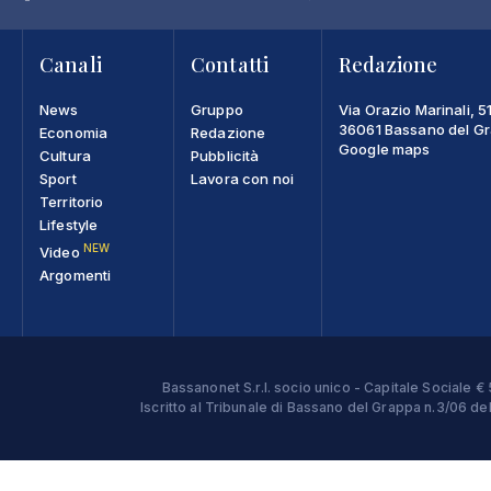
Canali
Contatti
Redazione
News
Gruppo
Via Orazio Marinali, 5
36061 Bassano del Gra
Economia
Redazione
Google maps
Cultura
Pubblicità
Sport
Lavora con noi
Territorio
Lifestyle
NEW
Video
Argomenti
Bassanonet S.r.l. socio unico - Capitale Sociale
Iscritto al Tribunale di Bassano del Grappa n.3/06 d