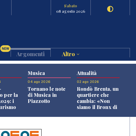
Sabato
08 agosto 2026
NEW
Argomenti
Altro
Musica
Attualità
6
04 ago 2026
02 ago 2026
-
Tornano le note
Rondò Brenta, un
o per la
di Musica in
quartiere che
029: i
Piazzotto
cambia: «Non
turismo
siamo il Bronx di
l
Bassano, qui si
o veneto
vive bene»