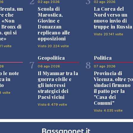
2
3
26
02 ago 2026
02 ago 2026
renta, un
Scuola di
La Corea del
re che
Marostica,
Nord verso un
: «Non
Giovine e
nuovo invio di
l Bronx di
Donazzan
truppe in Russia
, qui si
replicano alle
Visto 20.141 volte
ne»
opposizioni
31 volte
Visto 20.224 volte
Geopolitica
Politica
7
8
26
06 ago 2026
07 ago 2026
 le note
Il Myanmar tra la
Provincia di
ca in
guerra civile e
Vicenza, oltre 7
to
gli interessi
sindaci firmano
strategici dei
il patto per la
8 volte
Paesi vicini
"Casa dei
Comuni"
Visto 6.479 volte
Visto 4.035 volte