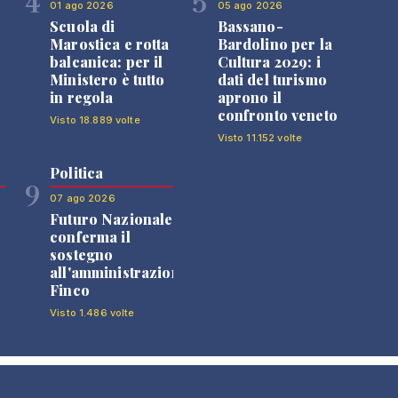
4
5
01 ago 2026
05 ago 2026
Scuola di
Bassano-
Marostica e rotta
Bardolino per la
balcanica: per il
Cultura 2029: i
Ministero è tutto
dati del turismo
in regola
aprono il
confronto veneto
Visto 18.889 volte
Visto 11.152 volte
Politica
9
07 ago 2026
Futuro Nazionale
0
conferma il
sostegno
all'amministrazione
Finco
Visto 1.486 volte