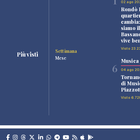
1
02 ago 20
Rondò B
quartie
cambia
siamo i
Bassano
vive be
Visto 23.2
Settimana
Più visti
Mese
Musica
6
04 ago 20
Tornano
di Musi
Piazzot
Visto 6.72