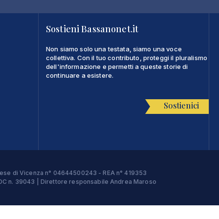
Sostieni Bassanonet.it
Non siamo solo una testata, siamo una voce
collettiva. Con il tuo contributo, proteggi il pluralismo
dell'informazione e permetti a queste storie di
continuare a esistere.
Sostienici
Imprese di Vicenza n° 04644500243 - REA n° 419353
e ROC n. 39043 | Direttore responsabile Andrea Maroso