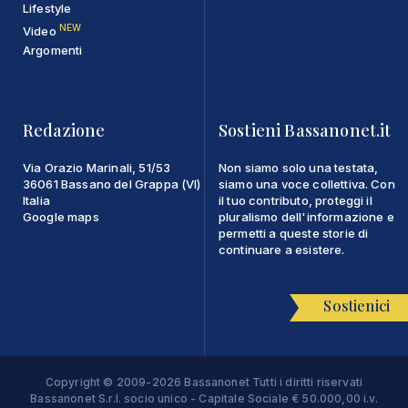
Lifestyle
NEW
Video
Argomenti
Redazione
Sostieni Bassanonet.it
Via Orazio Marinali, 51/53
Non siamo solo una testata,
36061 Bassano del Grappa (VI)
siamo una voce collettiva. Con
Italia
il tuo contributo, proteggi il
Google maps
pluralismo dell'informazione e
permetti a queste storie di
continuare a esistere.
Sostienici
Copyright © 2009-2026 Bassanonet Tutti i diritti riservati
Bassanonet S.r.l. socio unico - Capitale Sociale € 50.000,00 i.v.