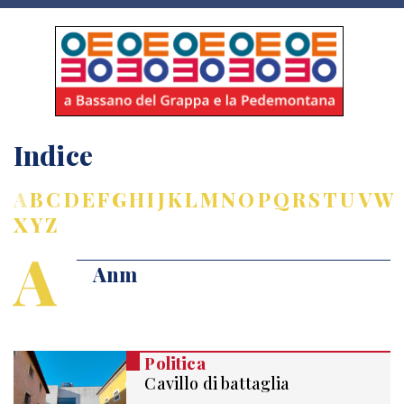
Indice
A
B
C
D
E
F
G
H
I
J
K
L
M
N
O
P
Q
R
S
T
U
V
W
X
Y
Z
A
Anm
Politica
Cavillo di battaglia