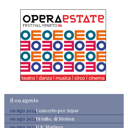
Il 09 agosto
09 ago 2024
Concerto per Arpav
09 ago 2024
Di tutto, di Motion
09 ago 2023
U.S. Marines