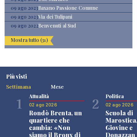
09 ago 2023
Baxano Passione Comune
09 ago 2023
Via dei Tulipani
09 ago 2022
Benvenuti al Sud
Mostra tutto (31)
Più visti
Settimana
Mese
Attualità
Politica
1
2
02 ago 2026
02 ago 2026
Rondò Brenta, un
Scuola di
quartiere che
Marostica
cambia: «Non
Giovine e
siamo il Bronx di
Donazzan