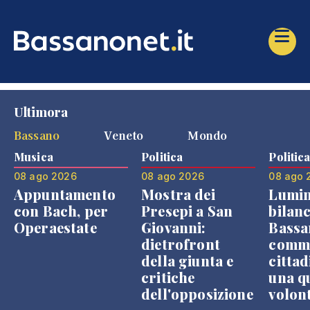
Ultimora
Bassano
Veneto
Mondo
Musica
Politica
Politic
08 ago 2026
08 ago 2026
08 ago 
Appuntamento
Mostra dei
Lumin
con Bach, per
Presepi a San
bilanc
Operaestate
Giovanni:
Bassa
dietrofront
comme
della giunta e
cittad
critiche
una q
dell'opposizione
volon