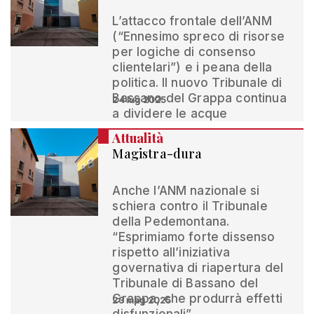
L’attacco frontale dell’ANM
(“Ennesimo spreco di risorse
per logiche di consenso
clientelari”) e i peana della
politica. Il nuovo Tribunale di
Bassano del Grappa continua
24 lug 2025
a dividere le acque
Attualità
Magistra-dura
Anche l’ANM nazionale si
schiera contro il Tribunale
della Pedemontana.
“Esprimiamo forte dissenso
rispetto all’iniziativa
governativa di riapertura del
Tribunale di Bassano del
Grappa, che produrrà effetti
23 mag 2025