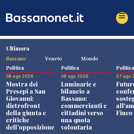
Ultimora
Bassano
Veneto
Mondo
Politica
Politica
Politic
08 ago 2026
08 ago 2026
07 ago 
Mostra dei
Luminarie e
Futur
Presepi a San
bilancio a
confe
Giovanni:
Bassano:
soste
dietrofront
commercianti e
all'a
della giunta e
cittadini verso
Finco
critiche
una quota
dell'opposizione
volontaria