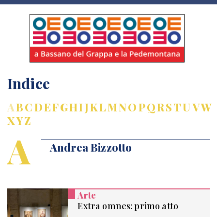
Indice
A
B
C
D
E
F
G
H
I
J
K
L
M
N
O
P
Q
R
S
T
U
V
W
X
Y
Z
A
Andrea Bizzotto
Arte
Extra omnes: primo atto