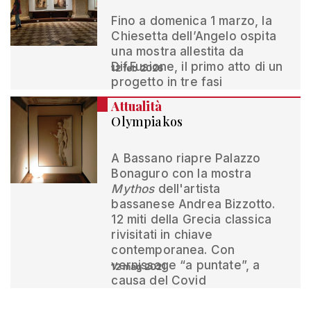
Fino a domenica 1 marzo, la
Chiesetta dell’Angelo ospita
una mostra allestita da
Dif.Fusione, il primo atto di un
12 feb 2026
progetto in tre fasi
Attualità
Olympiakos
A Bassano riapre Palazzo
Bonaguro con la mostra
Mythos
dell'artista
bassanese Andrea Bizzotto.
12 miti della Grecia classica
rivisitati in chiave
contemporanea. Con
vernissage “a puntate”, a
12 mag 2021
causa del Covid