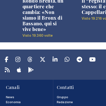
Rondò Brenta, un
Il “regista
quartiere che
stesso: il 
cambia: «Non
Cappellar
siamo il Bronx di
Visto 19.216 v
Bassano, qui si
vive bene»
Visto 19.360 volte
Canali
Contatti
News
Gruppo
Economia
Redazione