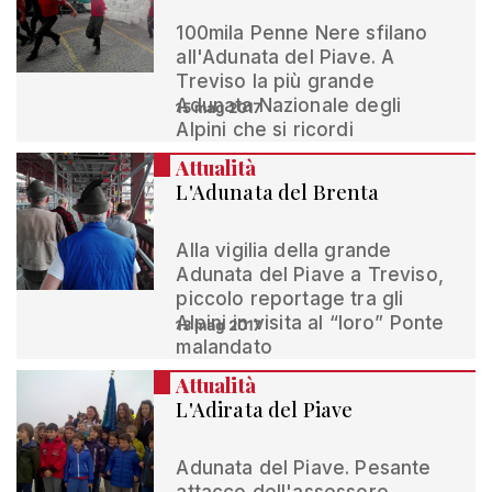
100mila Penne Nere sfilano
all'Adunata del Piave. A
Treviso la più grande
Adunata Nazionale degli
15 mag 2017
Alpini che si ricordi
Attualità
L'Adunata del Brenta
Alla vigilia della grande
Adunata del Piave a Treviso,
piccolo reportage tra gli
Alpini in visita al “loro” Ponte
13 mag 2017
malandato
Attualità
L'Adirata del Piave
Adunata del Piave. Pesante