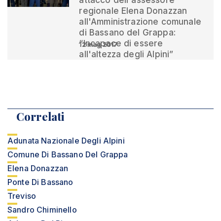
attacco dell'assessore
regionale Elena Donazzan
all'Amministrazione comunale
di Bassano del Grappa:
“Incapace di essere
12 mag 2017
all'altezza degli Alpini”
Correlati
Adunata Nazionale Degli Alpini
Comune Di Bassano Del Grappa
Elena Donazzan
Ponte Di Bassano
Treviso
Sandro Chiminello