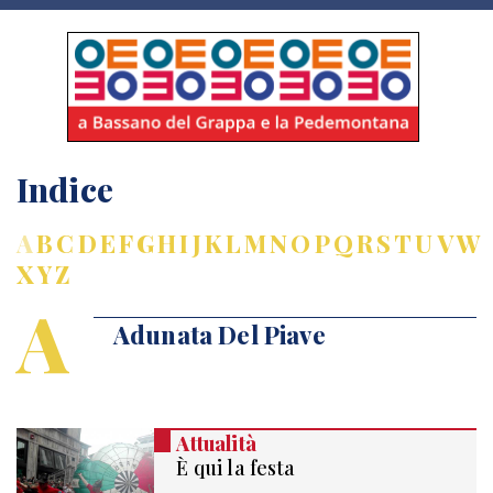
Indice
A
B
C
D
E
F
G
H
I
J
K
L
M
N
O
P
Q
R
S
T
U
V
W
X
Y
Z
A
Adunata Del Piave
Attualità
È qui la festa