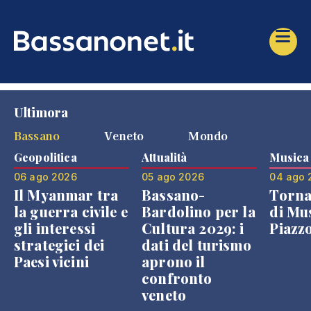
Ultimora
Bassano
Veneto
Mondo
Geopolitica
Attualità
Musica
06 ago 2026
05 ago 2026
04 ago 
Il Myanmar tra
Bassano-
Torna
la guerra civile e
Bardolino per la
di Mus
gli interessi
Cultura 2029: i
Piazz
strategici dei
dati del turismo
Paesi vicini
aprono il
confronto
veneto