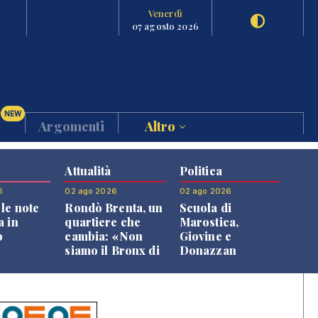
Venerdì
07 agosto 2026
NEW
Argomenti
Altro
Attualità
Politica
6
02 ago 2026
02 ago 2026
le note
Rondò Brenta, un
Scuola di
a in
quartiere che
Marostica,
o
cambia: «Non
Giovine e
siamo il Bronx di
Donazzan
Bassano, qui si
replicano alle
vive bene»
opposizioni