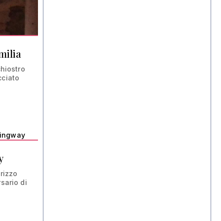
milia
chiostro
cciato
y
Erizzo
sario di