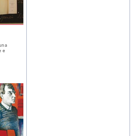
 una
e e