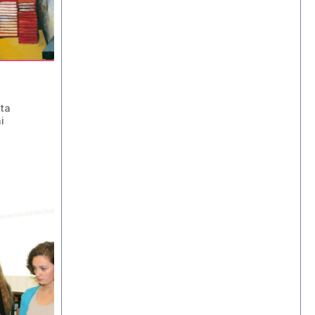
ita
i