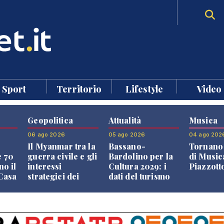
Sport
Territorio
Lifestyle
Video
Geopolitica
Attualità
Musica
06 ago 2026
05 ago 2026
04 ago 202
Il Myanmar tra la
Bassano-
Tornano 
e 70
guerra civile e gli
Bardolino per la
di Music
no il
interessi
Cultura 2029: i
Piazzott
"Casa
strategici dei
dati del turismo
Paesi vicini
aprono il
confronto veneto