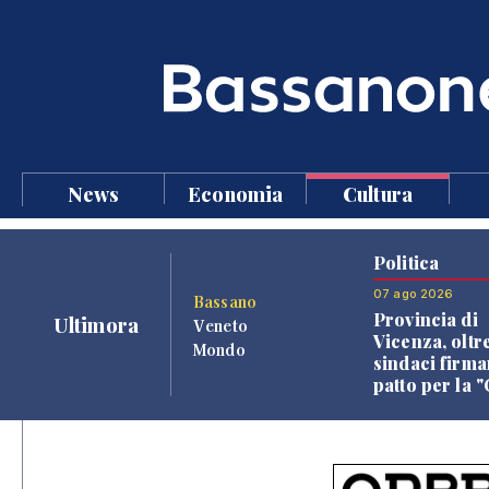
News
Economia
Cultura
Politica
07 ago 2026
Bassano
Provincia di
Ultimora
Veneto
Vicenza, oltr
Mondo
sindaci firma
patto per la 
dei Comuni"