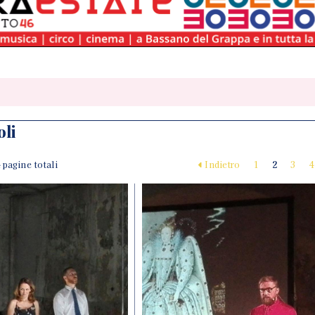
oli
 4 pagine totali
Indietro
1
2
3
4