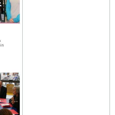
a
 in