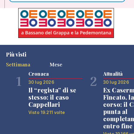
Più visti
Settimana
Mese
Cronaca
Attualità
1
2
30 lug 2026
30 lug 2026
Il “regista” di se
Ex Caser
stesso: il caso
Fincato, la
Cappellari
corso: il
punta al
Visto 19.211 volte
completa
entro fine
Visto 19.166 v