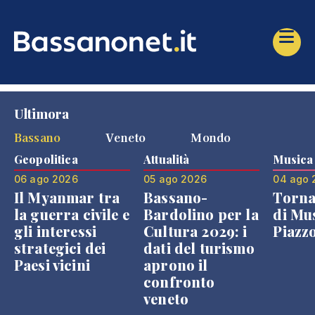
Ultimora
Bassano
Veneto
Mondo
Geopolitica
Attualità
Musica
06 ago 2026
05 ago 2026
04 ago 
Il Myanmar tra
Bassano-
Torna
la guerra civile e
Bardolino per la
di Mus
gli interessi
Cultura 2029: i
Piazz
strategici dei
dati del turismo
Paesi vicini
aprono il
confronto
veneto