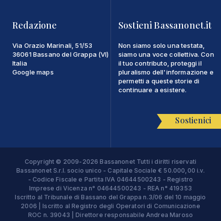
Redazione
Sostieni Bassanonet.it
Via Orazio Marinali, 51/53
Non siamo solo una testata,
36061 Bassano del Grappa (VI)
siamo una voce collettiva. Con
Italia
il tuo contributo, proteggi il
Google maps
pluralismo dell'informazione e
permetti a queste storie di
continuare a esistere.
Sostienici
Copyright © 2009-2026 Bassanonet Tutti i diritti riservati
Bassanonet S.r.l. socio unico - Capitale Sociale € 50.000,00 i.v.
- Codice Fiscale e Partita IVA 04644500243 - Registro
Imprese di Vicenza n° 04644500243 - REA n° 419353
Iscritto al Tribunale di Bassano del Grappa n.3/06 del 10 maggio
2006 | Iscritto al Registro degli Operatori di Comunicazione
ROC n. 39043 | Direttore responsabile Andrea Maroso