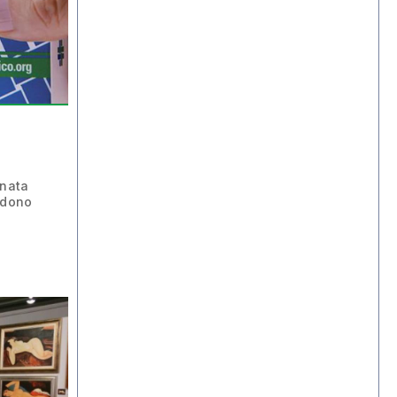
rnata
 dono