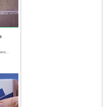
a
ro...