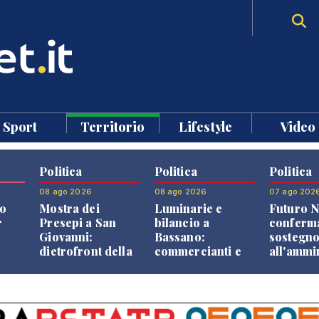
Sport
Territorio
Lifestyle
Video
Politica
Politica
Politica
08 ago 2026
08 ago 2026
07 ago 202
o
Mostra dei
Luminarie e
Futuro N
r
Presepi a San
bilancio a
conferma
Giovanni:
Bassano:
sostegn
dietrofront della
commercianti e
all'ammi
giunta e critiche
cittadini verso
Finco
dell'opposizione
una quota
volontaria