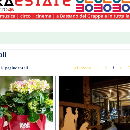
oli
| 16 pagine totali
Indietro
1
2
3
4
5