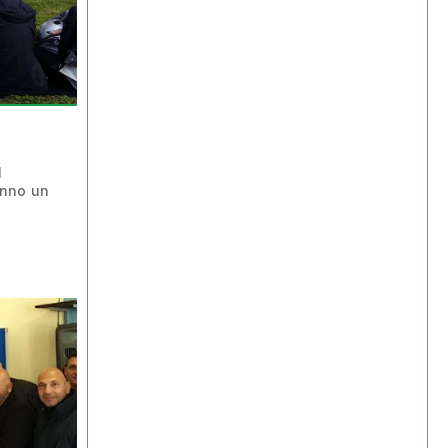
l
anno un