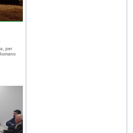
a
a, per
a Romano