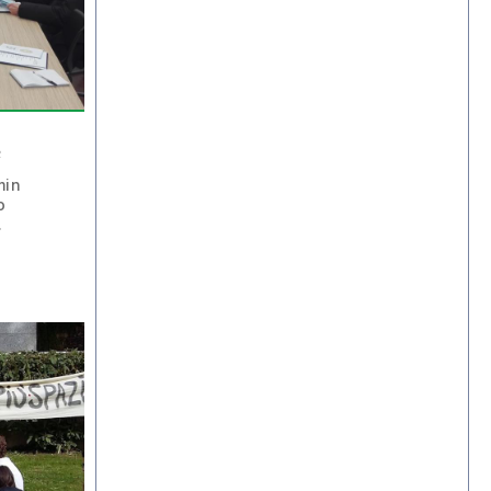
e
min
o
.