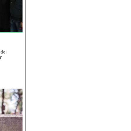
 dei
un