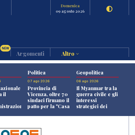
Domenica
09 agosto 2026
NEW
Argomenti
Altro
Politica
Geopolitica
6
07 ago 2026
06 ago 2026
azionale
Provincia di
Il Myanmar tra la
 il
Vicenza, oltre 70
guerra civile e gli
o
sindaci firmano il
interessi
nistrazione
patto per la "Casa
strategici dei
dei Comuni"
Paesi vicini