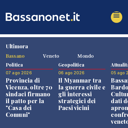
Ultimora
Bassano
Veneto
Mondo
Politica
Geopolitica
Attualit
07 ago 2026
06 ago 2026
05 ago 
Provincia di
Il Myanmar tra
Bassa
Vicenza, oltre 70
la guerra civile e
Bardo
sindaci firmano
gli interessi
Cultur
il patto per la
strategici dei
dati d
"Casa dei
Paesi vicini
apron
Comuni"
confr
venet