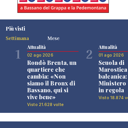
Più visti
Settimana
Mese
Attualità
Attualità
1
2
02 ago 2026
01 ago 2026
Rondò Brenta, un
Scuola di
quartiere che
Marostica 
cambia: «Non
balcanica: 
siamo il Bronx di
Ministero 
Bassano, qui si
in regola
vive bene»
Visto 18.874 v
Visto 21.628 volte