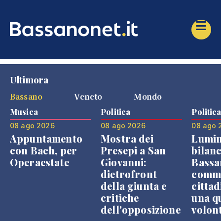
Ultimora
Bassano
Veneto
Mondo
Musica
Politica
Politic
08 ago 2026
08 ago 2026
08 ago 
Appuntamento
Mostra dei
Lumin
con Bach, per
Presepi a San
bilanc
Operaestate
Giovanni:
Bassa
dietrofront
comme
della giunta e
cittad
critiche
una q
dell'opposizione
volon