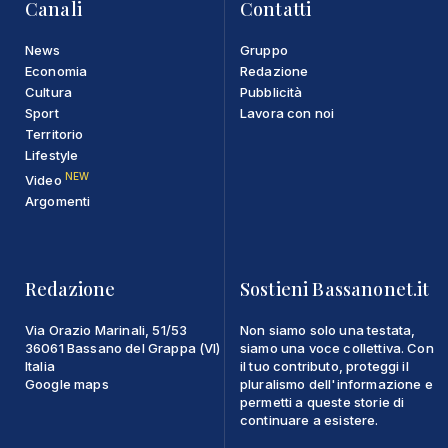
Canali
Contatti
News
Gruppo
Economia
Redazione
Cultura
Pubblicità
Sport
Lavora con noi
Territorio
Lifestyle
NEW
Video
Argomenti
Redazione
Sostieni Bassanonet.it
Via Orazio Marinali, 51/53
Non siamo solo una testata,
36061 Bassano del Grappa (VI)
siamo una voce collettiva. Con
Italia
il tuo contributo, proteggi il
Google maps
pluralismo dell'informazione e
permetti a queste storie di
continuare a esistere.