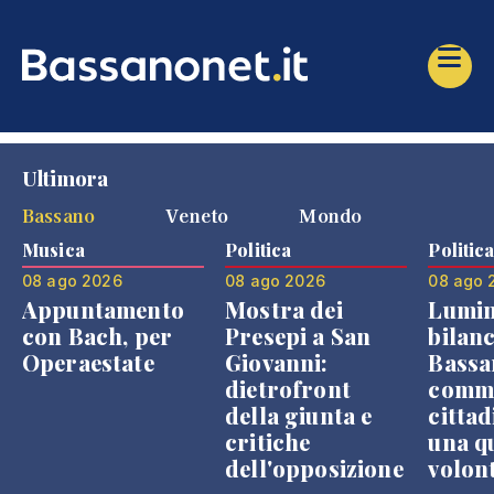
Ultimora
Bassano
Veneto
Mondo
Musica
Politica
Politic
08 ago 2026
08 ago 2026
08 ago 
Appuntamento
Mostra dei
Lumin
con Bach, per
Presepi a San
bilanc
Operaestate
Giovanni:
Bassa
dietrofront
comme
della giunta e
cittad
critiche
una q
dell'opposizione
volon