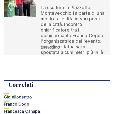
La scultura in Piazzotto
Montevecchio fa parte di una
mostra allestita in vari punti
della città. Incontro
chiarificatore tra il
commerciante Franco Cogo e
l'organizzatrice dell'evento.
Lunedì la statua sarà
23 set 2010
spostata alcuni metri più in là
Correlati
Gioiellodentro
Franco Cogo
Francesca Canapa