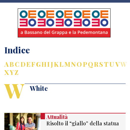
Indice
A
B
C
D
E
F
G
H
I
J
K
L
M
N
O
P
Q
R
S
T
U
V
W
X
Y
Z
W
White
Attualità
Risolto il “giallo” della statua