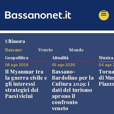
Ultimora
Bassano
Veneto
Mondo
Geopolitica
Attualità
Musica
06 ago 2026
05 ago 2026
04 ago 
Il Myanmar tra
Bassano-
Torna
la guerra civile e
Bardolino per la
di Mus
gli interessi
Cultura 2029: i
Piazz
strategici dei
dati del turismo
Paesi vicini
aprono il
confronto
veneto