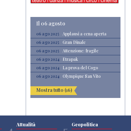
Il 06 agosto
06 ago 2025
Applausi a cena aperta
06 ago 2025
Gran Dinale
06 ago 2025
Attenzione: fragile
06 ago 2024
Etrapak
06 ago 2024
La prova del Cogo
06 ago 2024
Olympique San Vito
Mostra tutto (16)
Attualità
Geopolitica