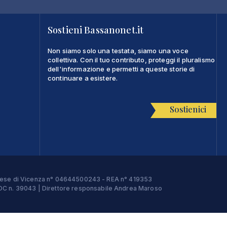
Sostieni Bassanonet.it
Non siamo solo una testata, siamo una voce
collettiva. Con il tuo contributo, proteggi il pluralismo
dell'informazione e permetti a queste storie di
continuare a esistere.
Sostienici
Imprese di Vicenza n° 04644500243 - REA n° 419353
e ROC n. 39043 | Direttore responsabile Andrea Maroso