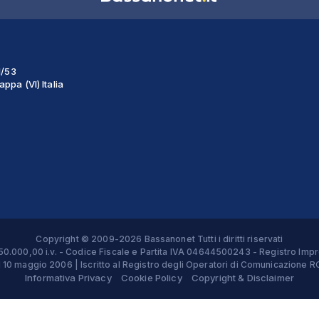
1/53
ppa (VI) Italia
Copyright © 2009-2026 Bassanonet Tutti i diritti riservati
 € 50.000,00 i.v. - Codice Fiscale e Partita IVA 04644500243 - Registro 
el 10 maggio 2006 | Iscritto al Registro degli Operatori di Comunicazion
Informativa Privacy
Cookie Policy
Copyright & Disclaimer