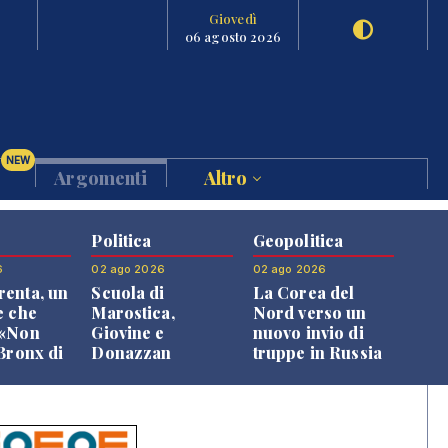
Giovedì
06 agosto 2026
NEW
Argomenti
Altro
Politica
Geopolitica
6
02 ago 2026
02 ago 2026
enta, un
Scuola di
La Corea del
e che
Marostica,
Nord verso un
 «Non
Giovine e
nuovo invio di
 Bronx di
Donazzan
truppe in Russia
 qui si
replicano alle
e»
opposizioni