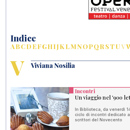
Indice
A
B
C
D
E
F
G
H
I
J
K
L
M
N
O
P
Q
R
S
T
U
V
V
Viviana Nosilia
Incontri
Un viaggio nel '900 le
In Biblioteca, da venerdì 1
ciclo di incontri dedicato a
scrittori del Novecento