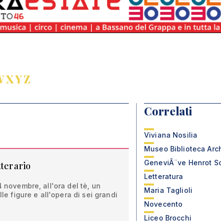
W
X
Y
Z
Correlati
Viviana Nosilia
Museo Biblioteca Arch
GeneviÃ¨ve Henrot S
tterario
Letteratura
4 novembre, all'ora del tè, un
Maria Taglioli
lle figure e all'opera di sei grandi
Novecento
Liceo Brocchi