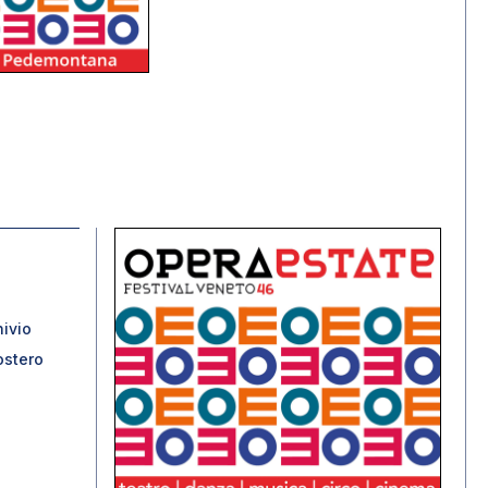
ivio
ostero