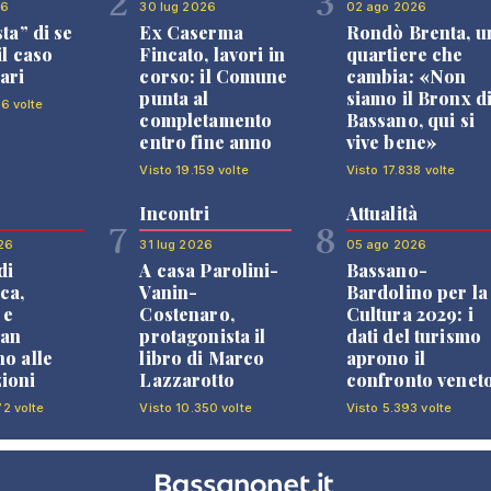
2
3
26
30 lug 2026
02 ago 2026
sta” di se
Ex Caserma
Rondò Brenta, u
il caso
Fincato, lavori in
quartiere che
ari
corso: il Comune
cambia: «Non
punta al
siamo il Bronx d
96 volte
completamento
Bassano, qui si
entro fine anno
vive bene»
Visto 19.159 volte
Visto 17.838 volte
Incontri
Attualità
7
8
26
31 lug 2026
05 ago 2026
di
A casa Parolini-
Bassano-
ca,
Vanin-
Bardolino per la
 e
Costenaro,
Cultura 2029: i
an
protagonista il
dati del turismo
no alle
libro di Marco
aprono il
ioni
Lazzarotto
confronto venet
72 volte
Visto 10.350 volte
Visto 5.393 volte