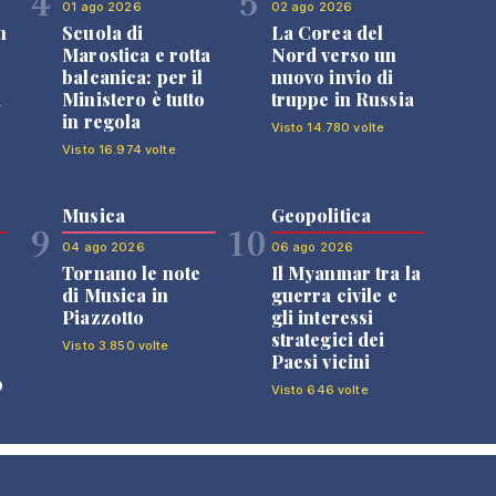
4
5
01 ago 2026
02 ago 2026
n
Scuola di
La Corea del
Marostica e rotta
Nord verso un
balcanica: per il
nuovo invio di
i
Ministero è tutto
truppe in Russia
in regola
Visto 14.780 volte
Visto 16.974 volte
Musica
Geopolitica
9
10
04 ago 2026
06 ago 2026
Tornano le note
Il Myanmar tra la
di Musica in
guerra civile e
Piazzotto
gli interessi
strategici dei
Visto 3.850 volte
Paesi vicini
o
Visto 646 volte