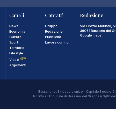
Canali
Contatti
Redazione
News
Gruppo
Via Orazio Marinali, 5
36061 Bassano del Gra
Economia
Redazione
Google maps
Cultura
Pubblicità
Sport
Lavora con noi
Territorio
Lifestyle
NEW
Video
Argomenti
Bassanonet S.r.l. socio unico - Capitale Sociale
Iscritto al Tribunale di Bassano del Grappa n.3/06 d