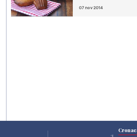
07 nov 2014
Cronac