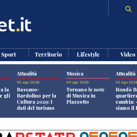
Sport
Territorio
Lifestyle
Video
Attualità
Musica
Attualità
05 ago 2026
04 ago 2026
02 ago 202
a la
Bassano-
Tornano le note
Rondò Br
e gli
Bardolino per la
di Musica in
quartier
Cultura 2029: i
Piazzotto
cambia:
dati del turismo
siamo il
aprono il
Bassano,
confronto veneto
vive ben