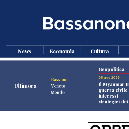
News
Economia
Cultura
Geopolitica
06 ago 2026
Bassano
Il Myanmar tr
Ultimora
Veneto
guerra civile 
Mondo
interessi
strategici dei
Paesi vicini