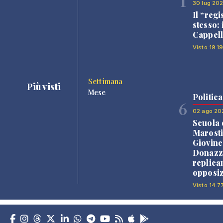
1
30 lug 20
Il “regi
stesso: 
Cappell
Visto 19.1
Settimana
Più visti
Mese
Politica
6
02 ago 20
Scuola 
Marosti
Giovine
Donazz
replica
opposiz
Visto 14.7