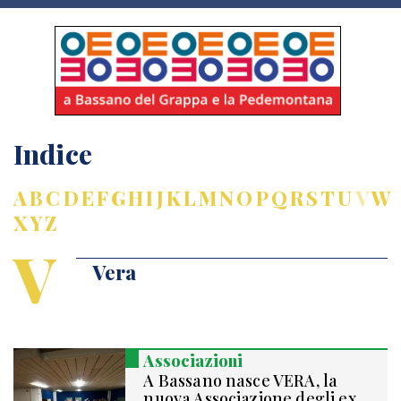
Indice
A
B
C
D
E
F
G
H
I
J
K
L
M
N
O
P
Q
R
S
T
U
V
W
X
Y
Z
V
Vera
Associazioni
A Bassano nasce VERA, la
nuova Associazione degli ex