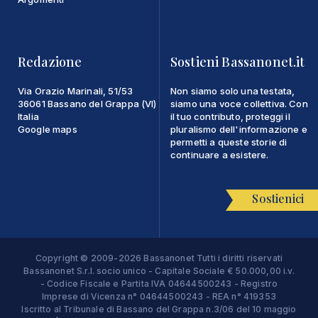
Redazione
Sostieni Bassanonet.it
Via Orazio Marinali, 51/53
Non siamo solo una testata,
36061 Bassano del Grappa (VI)
siamo una voce collettiva. Con
Italia
il tuo contributo, proteggi il
Google maps
pluralismo dell'informazione e
permetti a queste storie di
continuare a esistere.
Sostienici
Copyright © 2009-2026 Bassanonet Tutti i diritti riservati
Bassanonet S.r.l. socio unico - Capitale Sociale € 50.000,00 i.v.
- Codice Fiscale e Partita IVA 04644500243 - Registro
Imprese di Vicenza n° 04644500243 - REA n° 419353
Iscritto al Tribunale di Bassano del Grappa n.3/06 del 10 maggio