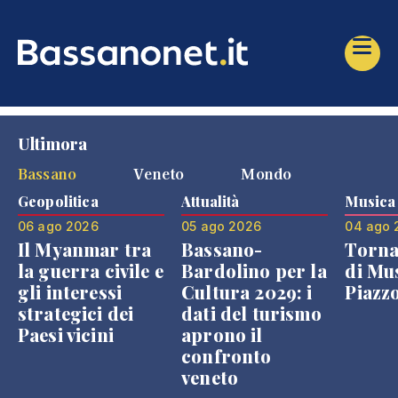
Ultimora
Bassano
Veneto
Mondo
Geopolitica
Attualità
Musica
06 ago 2026
05 ago 2026
04 ago 
Il Myanmar tra
Bassano-
Torna
la guerra civile e
Bardolino per la
di Mus
gli interessi
Cultura 2029: i
Piazz
strategici dei
dati del turismo
Paesi vicini
aprono il
confronto
veneto