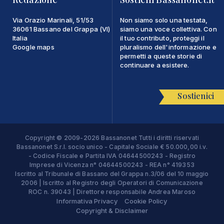
Via Orazio Marinali, 51/53
Non siamo solo una testata,
36061 Bassano del Grappa (VI)
siamo una voce collettiva. Con
Italia
il tuo contributo, proteggi il
Google maps
pluralismo dell'informazione e
permetti a queste storie di
continuare a esistere.
Sostienici
Copyright © 2009-2026 Bassanonet Tutti i diritti riservati
Bassanonet S.r.l. socio unico - Capitale Sociale € 50.000,00 i.v.
- Codice Fiscale e Partita IVA 04644500243 - Registro
Imprese di Vicenza n° 04644500243 - REA n° 419353
Iscritto al Tribunale di Bassano del Grappa n.3/06 del 10 maggio
2006 | Iscritto al Registro degli Operatori di Comunicazione
ROC n. 39043 | Direttore responsabile Andrea Maroso
Informativa Privacy
Cookie Policy
Copyright & Disclaimer