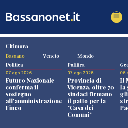
Ultimora
Bassano
Veneto
Mondo
Politica
Politica
Geo
07 ago 2026
07 ago 2026
06 
Futuro Nazionale
Provincia di
Il
conferma il
Vicenza, oltre 70
la 
sostegno
sindaci firmano
gli
all'amministrazione
il patto per la
st
Finco
"Casa dei
Pae
Comuni"