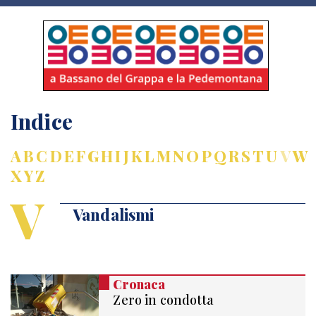
Indice
A
B
C
D
E
F
G
H
I
J
K
L
M
N
O
P
Q
R
S
T
U
V
W
X
Y
Z
V
Vandalismi
Cronaca
Zero in condotta