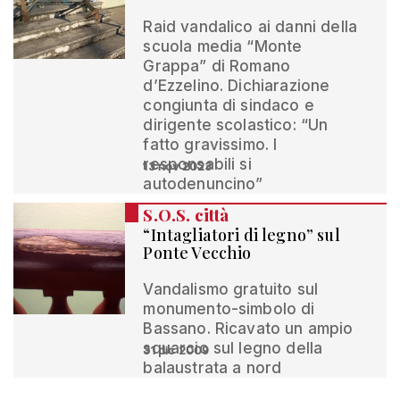
Raid vandalico ai danni della
scuola media “Monte
Grappa” di Romano
d’Ezzelino. Dichiarazione
congiunta di sindaco e
dirigente scolastico: “Un
fatto gravissimo. I
responsabili si
13 nov 2023
autodenuncino”
S.O.S. città
“Intagliatori di legno” sul
Ponte Vecchio
Vandalismo gratuito sul
monumento-simbolo di
Bassano. Ricavato un ampio
squarcio sul legno della
31 dic 2009
balaustrata a nord