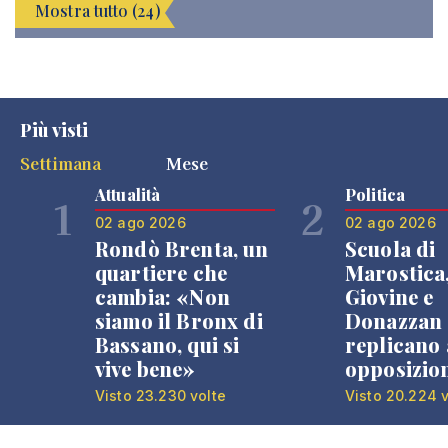
Mostra tutto (24)
Più visti
Settimana
Mese
Attualità
Politica
1
2
02 ago 2026
02 ago 2026
Rondò Brenta, un
Scuola di
quartiere che
Marostica
cambia: «Non
Giovine e
siamo il Bronx di
Donazzan
Bassano, qui si
replicano 
vive bene»
opposizio
Visto 23.230 volte
Visto 20.224 v