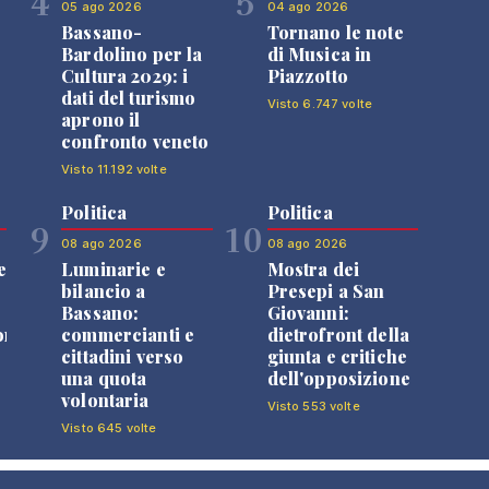
4
5
05 ago 2026
04 ago 2026
Bassano-
Tornano le note
Bardolino per la
di Musica in
Cultura 2029: i
Piazzotto
dati del turismo
Visto 6.747 volte
aprono il
confronto veneto
Visto 11.192 volte
Politica
Politica
9
10
08 ago 2026
08 ago 2026
e
Luminarie e
Mostra dei
bilancio a
Presepi a San
Bassano:
Giovanni:
one
commercianti e
dietrofront della
cittadini verso
giunta e critiche
una quota
dell'opposizione
volontaria
Visto 553 volte
Visto 645 volte