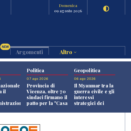
Domenica
09 agosto 2026
NEW
Argomenti
Altro
Politica
Geopolitica
6
07 ago 2026
06 ago 2026
azionale
Provincia di
Il Myanmar tra la
 il
Vicenza, oltre 70
guerra civile e gli
o
sindaci firmano il
interessi
nistrazione
patto per la "Casa
strategici dei
dei Comuni"
Paesi vicini