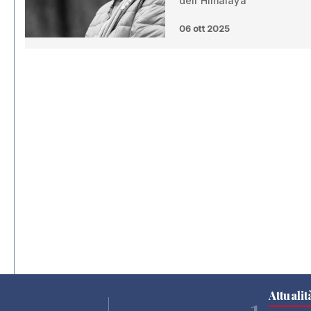
dell’Himalaya
06 ott 2025
Attualit