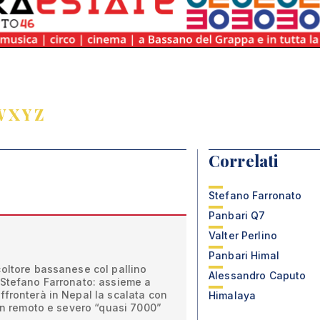
W
X
Y
Z
Correlati
Stefano Farronato
Panbari Q7
Valter Perlino
Panbari Himal
coltore bassanese col pallino
Alessandro Caputo
 Stefano Farronato: assieme a
ffronterà in Nepal la scalata con
Himalaya
 un remoto e severo “quasi 7000”