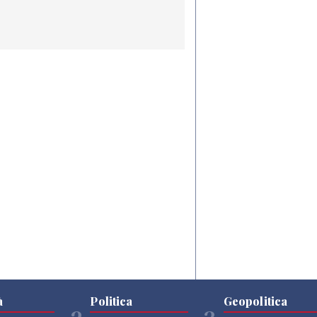
à
Politica
Geopolitica