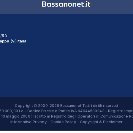
1/53
ppa (VI) Italia
Copyright © 2009-2026 Bassanonet Tutti i diritti riservati
 € 50.000,00 i.v. - Codice Fiscale e Partita IVA 04644500243 - Registro 
el 10 maggio 2006 | Iscritto al Registro degli Operatori di Comunicazion
Informativa Privacy
Cookie Policy
Copyright & Disclaimer