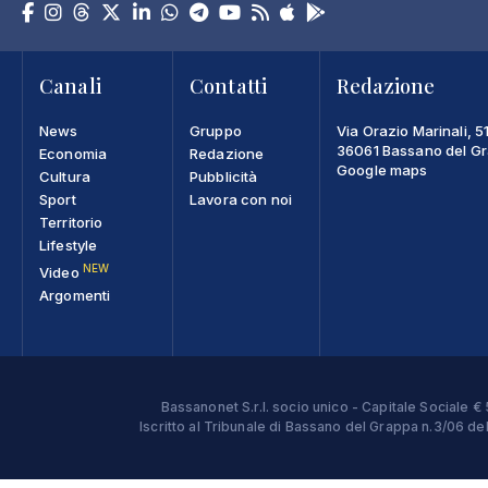
Canali
Contatti
Redazione
News
Gruppo
Via Orazio Marinali, 5
36061 Bassano del Gra
Economia
Redazione
Google maps
Cultura
Pubblicità
Sport
Lavora con noi
Territorio
Lifestyle
NEW
Video
Argomenti
Bassanonet S.r.l. socio unico - Capitale Sociale
Iscritto al Tribunale di Bassano del Grappa n.3/06 d