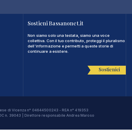
Sostieni Bassanonet.it
Non siamo solo una testata, siamo una voce
collettiva. Con il tuo contributo, proteggi il pluralismo
dell'informazione e permetti a queste storie di
continuare a esistere.
Sostienici
Imprese di Vicenza n° 04644500243 - REA n° 419353
e ROC n. 39043 | Direttore responsabile Andrea Maroso