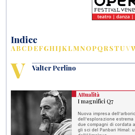
Indice
A
B
C
D
E
F
G
H
I
J
K
L
M
N
O
P
Q
R
S
T
U
V
V
Valter Perlino
Attualità
I magnifici Q7
Nuova impresa dell’arbori
dell’esplorazione estrema
due compagni di cordata a
gli sci del Panbari Himal: