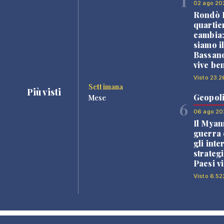
1
02 ago 20
Rondò B
quartie
cambia
siamo i
Bassano
vive be
Visto 23.2
Settimana
Più visti
Geopoli
Mese
6
06 ago 20
Il Myan
guerra c
gli inte
strategi
Paesi vi
Visto 6.52