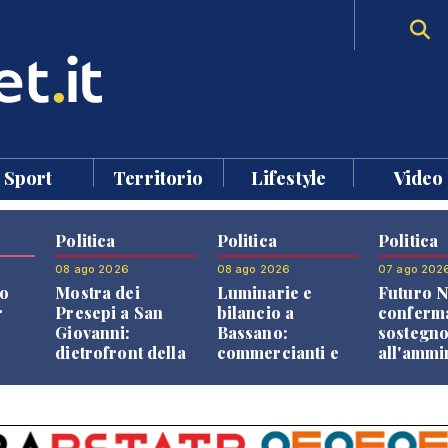
Sport
Territorio
Lifestyle
Video
Politica
Politica
Politica
08 ago 2026
08 ago 2026
07 ago 202
o
Mostra dei
Luminarie e
Futuro N
r
Presepi a San
bilancio a
conferma
Giovanni:
Bassano:
sostegn
dietrofront della
commercianti e
all'ammi
giunta e critiche
cittadini verso
Finco
dell'opposizione
una quota
volontaria