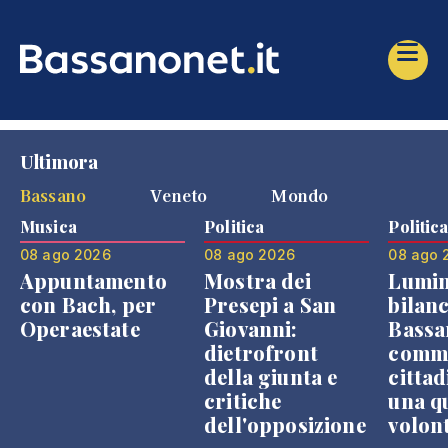
Ultimora
Bassano
Veneto
Mondo
Musica
Politica
Politic
08 ago 2026
08 ago 2026
08 ago 
Appuntamento
Mostra dei
Lumin
con Bach, per
Presepi a San
bilanc
Operaestate
Giovanni:
Bassa
dietrofront
comme
della giunta e
cittad
critiche
una q
dell'opposizione
volon