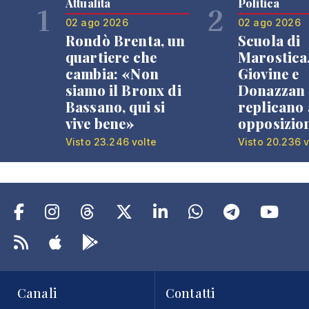
Attualità
Politica
1
2
02 ago 2026
02 ago 2026
Rondò Brenta, un
Scuola di
quartiere che
Marostica
cambia: «Non
Giovine e
siamo il Bronx di
Donazzan
Bassano, qui si
replicano 
vive bene»
opposizio
Visto 23.246 volte
Visto 20.236 v
Canali
Contatti