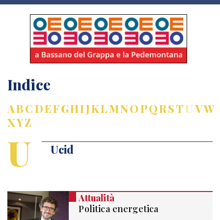
Indice
A
B
C
D
E
F
G
H
I
J
K
L
M
N
O
P
Q
R
S
T
U
V
W
X
Y
Z
U
Ucid
Attualità
Politica energetica