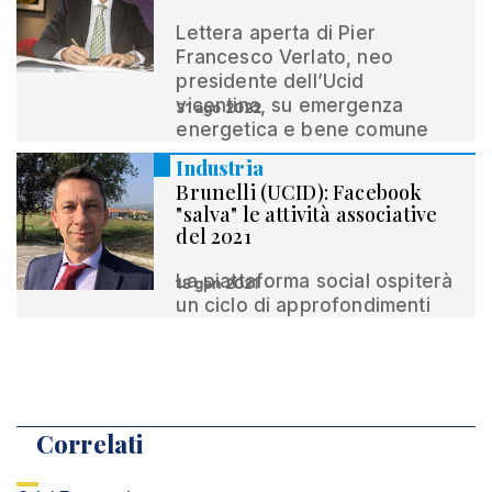
Lettera aperta di Pier
Francesco Verlato, neo
presidente dell’Ucid
vicentina, su emergenza
31 ago 2022
energetica e bene comune
Industria
Brunelli (UCID): Facebook
"salva" le attività associative
del 2021
La piattaforma social ospiterà
18 gen 2021
un ciclo di approfondimenti
Correlati