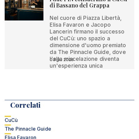
di Bassano del Grappa
Nel cuore di Piazza Libertà,
Elisa Favaron e Jacopo
Lancerin firmano il successo
del CuCù: uno spazio a
dimensione d'uomo premiato
da The Pinnacle Guide, dove
l'alta miscelazione diventa
03 giu 2026
un'esperienza unica
Correlati
CuCù
The Pinnacle Guide
Elisa Favaron