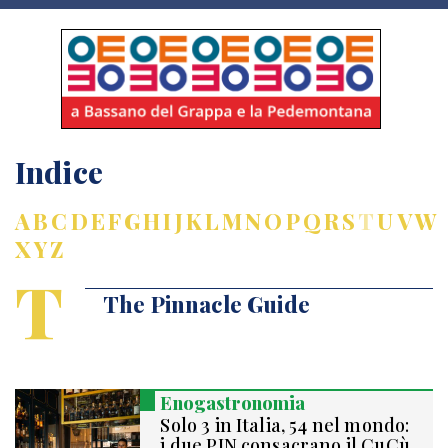
Indice
A
B
C
D
E
F
G
H
I
J
K
L
M
N
O
P
Q
R
S
T
U
V
W
X
Y
Z
T
The Pinnacle Guide
Enogastronomia
Solo 3 in Italia, 54 nel mondo:
i due PIN consacrano il CuCù