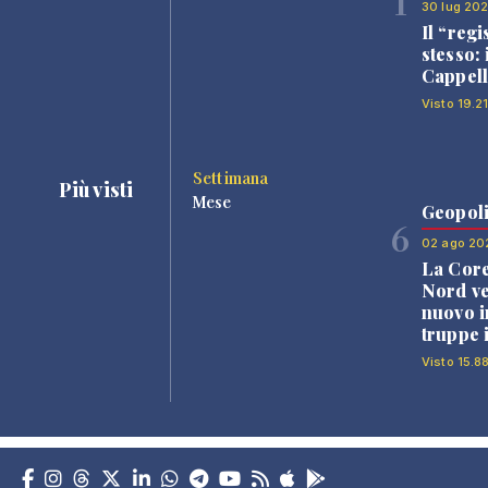
1
30 lug 20
Il “regi
stesso: 
Cappell
Visto 19.2
Settimana
Più visti
Mese
Geopoli
6
02 ago 20
La Core
Nord v
nuovo i
truppe 
Visto 15.8