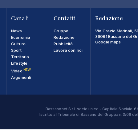
Canali
Contatti
Redazione
News
Gruppo
Via Orazio Marinali, 5
36061 Bassano del Gra
Economia
Redazione
Google maps
Cultura
Pubblicità
Sport
Lavora con noi
Territorio
Lifestyle
NEW
Video
Argomenti
Bassanonet S.r.l. socio unico - Capitale Sociale
Iscritto al Tribunale di Bassano del Grappa n.3/06 d