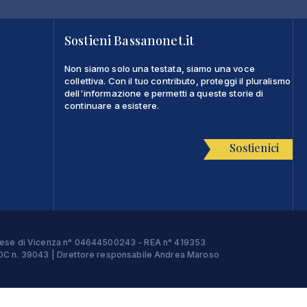
Sostieni Bassanonet.it
Non siamo solo una testata, siamo una voce
collettiva. Con il tuo contributo, proteggi il pluralismo
dell'informazione e permetti a queste storie di
continuare a esistere.
Sostienici
Imprese di Vicenza n° 04644500243 - REA n° 419353
e ROC n. 39043 | Direttore responsabile Andrea Maroso