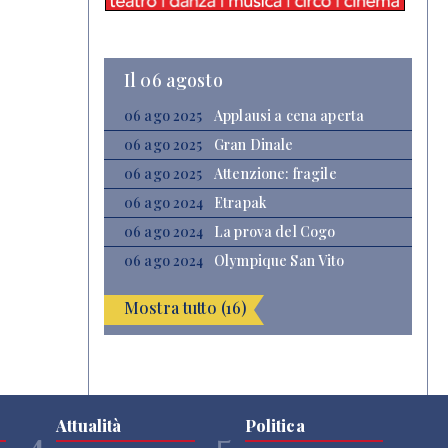
Il 06 agosto
06 ago 2025
Applausi a cena aperta
06 ago 2025
Gran Dinale
06 ago 2025
Attenzione: fragile
06 ago 2024
Etrapak
06 ago 2024
La prova del Cogo
06 ago 2024
Olympique San Vito
Mostra tutto (16)
Attualità
Politica