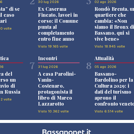
2
3
26
30 lug 2026
02 ago 2026
sta” di se
Ex Caserma
Rondò Brenta, u
il caso
Fincato, lavori in
quartiere che
ari
corso: il Comune
cambia: «Non
punta al
siamo il Bronx d
10 volte
completamento
Bassano, qui si
entro fine anno
vive bene»
Visto 19.165 volte
Visto 18.945 volte
tica
Incontri
Attualità
7
8
26
31 lug 2026
05 ago 2026
a del
A casa Parolini-
Bassano-
erso un
Vanin-
Bardolino per la
nvio di
Costenaro,
Cultura 2029: i
in Russia
protagonista il
dati del turismo
libro di Marco
aprono il
82 volte
Lazzarotto
confronto venet
Visto 10.362 volte
Visto 6.514 volte