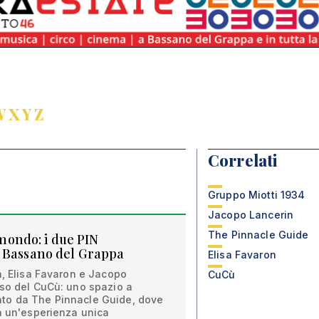
W
X
Y
Z
Correlati
Gruppo Miotti 1934
Jacopo Lancerin
The Pinnacle Guide
l mondo: i due PIN
i Bassano del Grappa
Elisa Favaron
à, Elisa Favaron e Jacopo
CuCù
sso del CuCù: uno spazio a
to da The Pinnacle Guide, dove
a un'esperienza unica