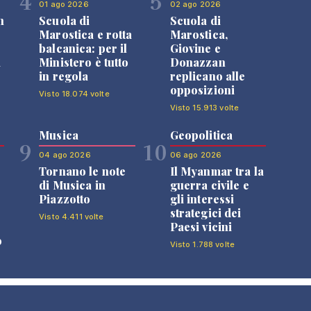
4
5
01 ago 2026
02 ago 2026
n
Scuola di
Scuola di
Marostica e rotta
Marostica,
balcanica: per il
Giovine e
i
Ministero è tutto
Donazzan
in regola
replicano alle
opposizioni
Visto 18.074 volte
Visto 15.913 volte
Musica
Geopolitica
9
10
04 ago 2026
06 ago 2026
Tornano le note
Il Myanmar tra la
di Musica in
guerra civile e
Piazzotto
gli interessi
strategici dei
Visto 4.411 volte
Paesi vicini
o
Visto 1.788 volte