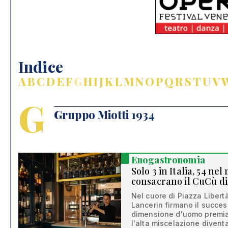
Indice
A
B
C
D
E
F
G
H
I
J
K
L
M
N
O
P
Q
R
S
T
U
V
G
Gruppo Miotti 1934
Enogastronomia
Solo 3 in Italia, 54 ne
consacrano il CuCù d
Nel cuore di Piazza Libert
Lancerin firmano il succe
dimensione d'uomo premia
l'alta miscelazione divent