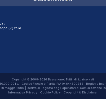
1/53
ppa (VI) Italia
Copyright © 2009-2026 Bassanonet Tutti i diritti riservati
 € 50.000,00 i.v. - Codice Fiscale e Partita IVA 04644500243 - Registro 
el 10 maggio 2006 | Iscritto al Registro degli Operatori di Comunicazion
Informativa Privacy
Cookie Policy
Copyright & Disclaimer