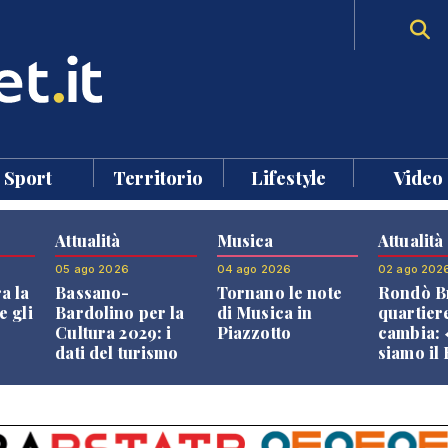
Sport
Territorio
Lifestyle
Video
Attualità
Musica
Attualità
05 ago 2026
04 ago 2026
02 ago 202
a la
Bassano-
Tornano le note
Rondò Br
e gli
Bardolino per la
di Musica in
quartier
Cultura 2029: i
Piazzotto
cambia:
dati del turismo
siamo il
aprono il
Bassano,
confronto veneto
vive ben