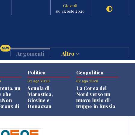
Giovedì
06 agosto 2026
NEW
Argomenti
Altro
Politica
Geopolitica
6
02 ago 2026
02 ago 2026
enta, un
Scuola di
La Corea del
e che
Marostica,
Nord verso un
 «Non
Giovine e
nuovo invio di
 Bronx di
Donazzan
truppe in Russia
 qui si
replicano alle
e»
opposizioni