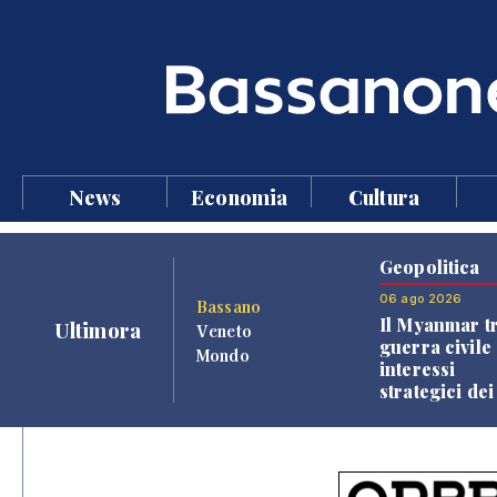
News
Economia
Cultura
Geopolitica
06 ago 2026
Bassano
Il Myanmar tr
Ultimora
Veneto
guerra civile 
Mondo
interessi
strategici dei
Paesi vicini