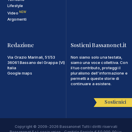
Lifestyle
NEW
Video
Argomenti
Redazione
Sostieni Bassanonet.it
Via Orazio Marinali, 51/53
Non siamo solo una testata,
36061 Bassano del Grappa (VI)
siamo una voce collettiva. Con
Italia
il tuo contributo, proteggi il
Google maps
pluralismo dell'informazione e
permetti a queste storie di
continuare a esistere.
Sostienici
Copyright © 2009-2026 Bassanonet Tutti i diritti riservati
Bassanonet S.r.l. socio unico - Capitale Sociale € 50.000,00 i.v.