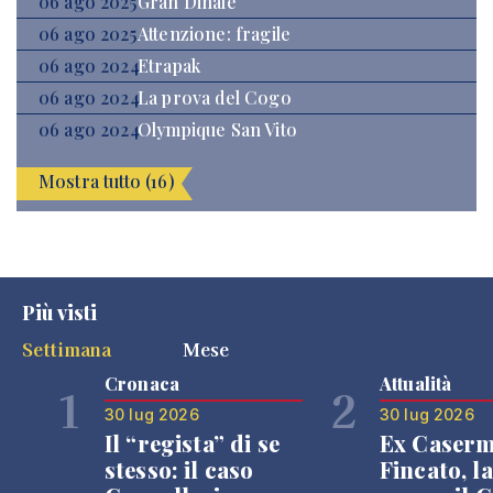
06 ago 2025
Gran Dinale
06 ago 2025
Attenzione: fragile
06 ago 2024
Etrapak
06 ago 2024
La prova del Cogo
06 ago 2024
Olympique San Vito
Mostra tutto (16)
Più visti
Settimana
Mese
Cronaca
Attualità
1
2
30 lug 2026
30 lug 2026
Il “regista” di se
Ex Caser
stesso: il caso
Fincato, la