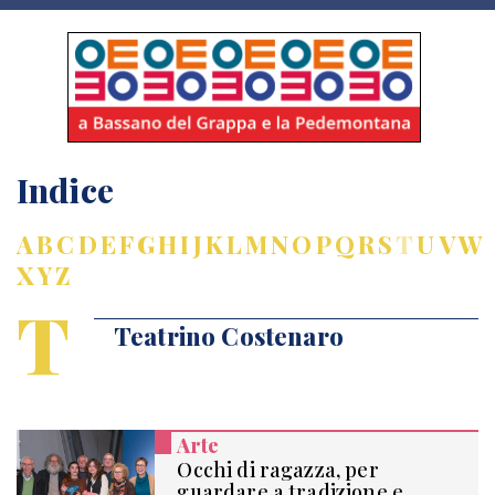
Indice
A
B
C
D
E
F
G
H
I
J
K
L
M
N
O
P
Q
R
S
T
U
V
W
X
Y
Z
T
Teatrino Costenaro
Arte
Occhi di ragazza, per
guardare a tradizione e