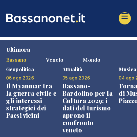
Ultimora
Bassano
Veneto
Mondo
Geopolitica
Attualità
Musica
06 ago 2026
05 ago 2026
04 ago 
Il Myanmar tra
Bassano-
Torna
la guerra civile e
Bardolino per la
di Mus
gli interessi
Cultura 2029: i
Piazz
strategici dei
dati del turismo
Paesi vicini
aprono il
confronto
veneto