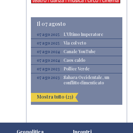
Il 07 agosto
07 ago 2025
L’Ultimo Imperatore
07 ago 2025
Via col veto
07 ago 2024
Canale YouTube
07 ago 2024
Caos caldo
07 ago 2023
Pollice Verde
07 ago 2023
Sahara Occidentale, un
conflitto dimenticato
Mostra tutto (23)
Geopolitica
Incontri