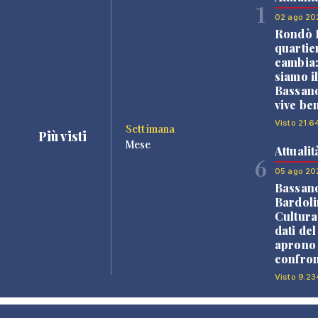
1
02 ago 20
Rondò B
quartie
cambia
siamo i
Bassano
vive be
Visto 21.6
Settimana
Più visti
Mese
Attualit
6
05 ago 20
Bassan
Bardoli
Cultura
dati de
aprono 
confron
Visto 9.23