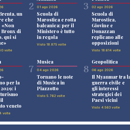
2
3
26
01 ago 2026
02 ago 2026
renta, un
Scuola di
Scuola di
re che
Marostica e rotta
Marostica,
: «Non
balcanica: per il
Giovine e
l Bronx di
Ministero è tutto
Donazzan
, qui si
in regola
replicano alle
ne»
opposizioni
Visto 18.875 volte
40 volte
Visto 18.614 volte
à
Musica
Geopolitica
7
8
26
04 ago 2026
06 ago 2026
o-
Tornano le note
Il Myanmar tra l
no per la
di Musica in
guerra civile e
 2029: i
Piazzotto
gli interessi
l turismo
strategici dei
Visto 5.762 volte
il
Paesi vicini
to veneto
Visto 4.563 volte
4 volte