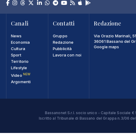
Canali
Contatti
Redazione
News
Gruppo
Via Orazio Marinali, 5
36061 Bassano del Gra
Economia
Redazione
Google maps
Cultura
Pubblicità
Sport
Lavora con noi
Territorio
Lifestyle
NEW
Video
Argomenti
Bassanonet S.r.l. socio unico - Capitale Sociale
Iscritto al Tribunale di Bassano del Grappa n.3/06 d