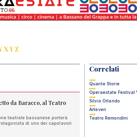
W
X
Y
Z
Correlati
Quante Storie
Operaestate Festival
Silvio Orlando
letto da Baracco, al Teatro
Arteven
ione teatrale bassanese porterà
Teatro Remondini
protagonista di uno dei capolavori