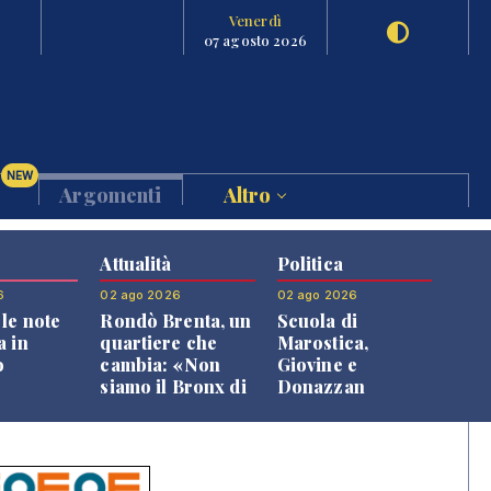
Venerdì
07 agosto 2026
NEW
Argomenti
Altro
Attualità
Politica
6
02 ago 2026
02 ago 2026
le note
Rondò Brenta, un
Scuola di
a in
quartiere che
Marostica,
o
cambia: «Non
Giovine e
siamo il Bronx di
Donazzan
Bassano, qui si
replicano alle
vive bene»
opposizioni