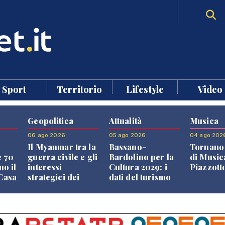
Sport
Territorio
Lifestyle
Video
Geopolitica
Attualità
Musica
06 ago 2026
05 ago 2026
04 ago 202
Il Myanmar tra la
Bassano-
Tornano 
e 70
guerra civile e gli
Bardolino per la
di Music
no il
interessi
Cultura 2029: i
Piazzott
"Casa
strategici dei
dati del turismo
Paesi vicini
aprono il
confronto veneto