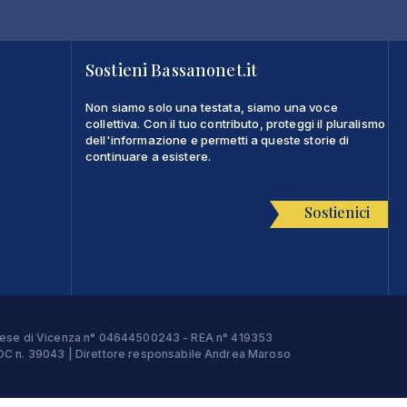
Sostieni Bassanonet.it
Non siamo solo una testata, siamo una voce
collettiva. Con il tuo contributo, proteggi il pluralismo
dell'informazione e permetti a queste storie di
continuare a esistere.
Sostienici
Imprese di Vicenza n° 04644500243 - REA n° 419353
e ROC n. 39043 | Direttore responsabile Andrea Maroso