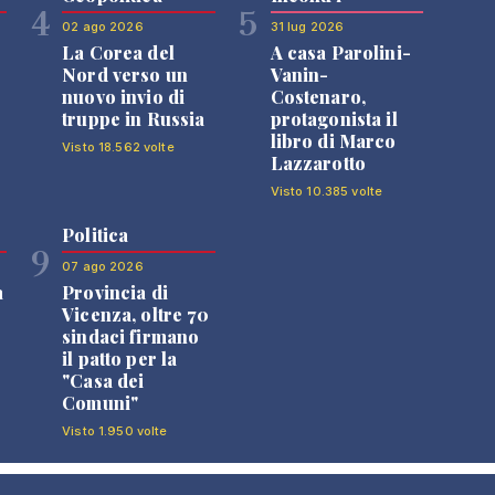
4
5
02 ago 2026
31 lug 2026
La Corea del
A casa Parolini-
Nord verso un
Vanin-
nuovo invio di
Costenaro,
truppe in Russia
protagonista il
libro di Marco
Visto 18.562 volte
Lazzarotto
Visto 10.385 volte
Politica
9
07 ago 2026
a
Provincia di
Vicenza, oltre 70
sindaci firmano
il patto per la
"Casa dei
Comuni"
Visto 1.950 volte