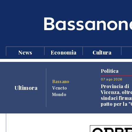
News
Economia
Cultura
Politica
07 ago 2026
Bassano
Provincia di
Ultimora
Veneto
Vicenza, oltr
Mondo
sindaci firma
patto per la 
dei Comuni"