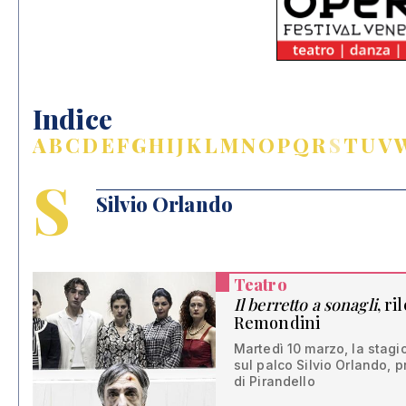
Indice
A
B
C
D
E
F
G
H
I
J
K
L
M
N
O
P
Q
R
S
T
U
V
S
Silvio Orlando
Teatro
Il berretto a sonagli
, ri
Remondini
Martedì 10 marzo, la stag
sul palco Silvio Orlando, 
di Pirandello