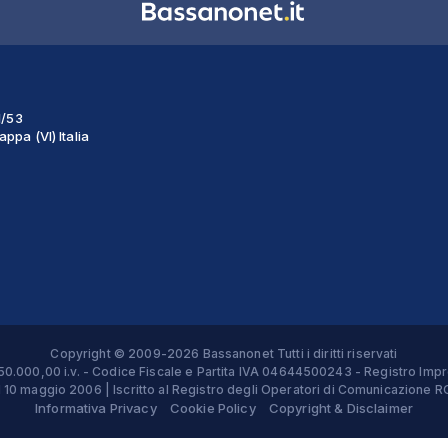
1/53
ppa (VI) Italia
Copyright © 2009-2026 Bassanonet Tutti i diritti riservati
 € 50.000,00 i.v. - Codice Fiscale e Partita IVA 04644500243 - Registro 
el 10 maggio 2006 | Iscritto al Registro degli Operatori di Comunicazion
Informativa Privacy
Cookie Policy
Copyright & Disclaimer