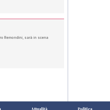
ro Remondini, sarà in scena
à
Attualità
Politica