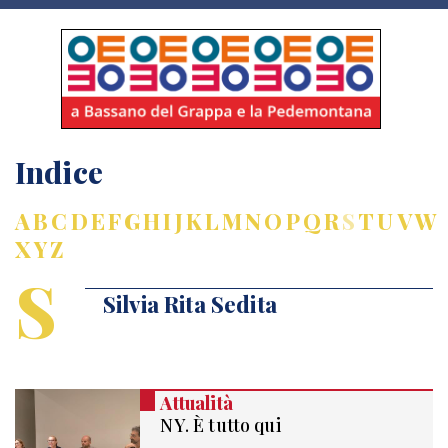
Indice
A
B
C
D
E
F
G
H
I
J
K
L
M
N
O
P
Q
R
S
T
U
V
W
X
Y
Z
S
Silvia Rita Sedita
Attualità
NY. È tutto qui