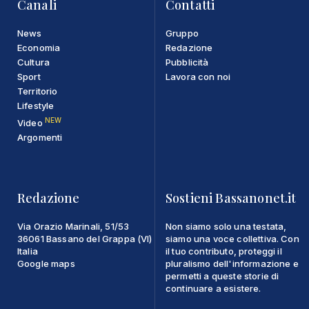
Canali
Contatti
News
Gruppo
Economia
Redazione
Cultura
Pubblicità
Sport
Lavora con noi
Territorio
Lifestyle
NEW
Video
Argomenti
Redazione
Sostieni Bassanonet.it
Via Orazio Marinali, 51/53
Non siamo solo una testata,
36061 Bassano del Grappa (VI)
siamo una voce collettiva. Con
Italia
il tuo contributo, proteggi il
Google maps
pluralismo dell'informazione e
permetti a queste storie di
continuare a esistere.