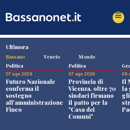
Ultimora
Bassano
Veneto
Mondo
Politica
Politica
Geo
07 ago 2026
07 ago 2026
06 
Futuro Nazionale
Provincia di
Il
conferma il
Vicenza, oltre 70
la 
sostegno
sindaci firmano
gli
all'amministrazione
il patto per la
st
Finco
"Casa dei
Pae
Comuni"