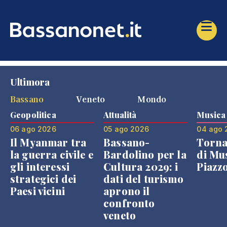
Ultimora
Bassano
Veneto
Mondo
Geopolitica
Attualità
Musica
06 ago 2026
05 ago 2026
04 ago 
Il Myanmar tra
Bassano-
Torna
la guerra civile e
Bardolino per la
di Mus
gli interessi
Cultura 2029: i
Piazz
strategici dei
dati del turismo
Paesi vicini
aprono il
confronto
veneto