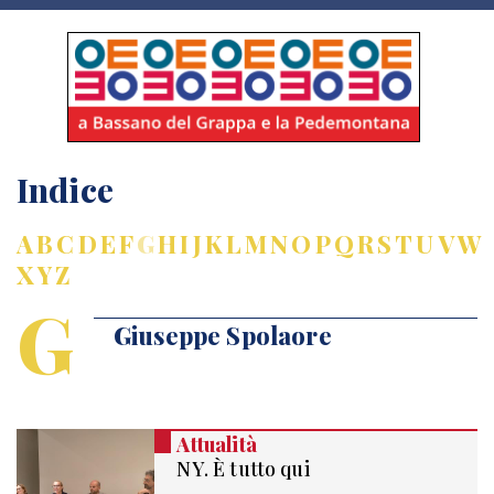
Indice
A
B
C
D
E
F
G
H
I
J
K
L
M
N
O
P
Q
R
S
T
U
V
W
X
Y
Z
G
Giuseppe Spolaore
Attualità
NY. È tutto qui