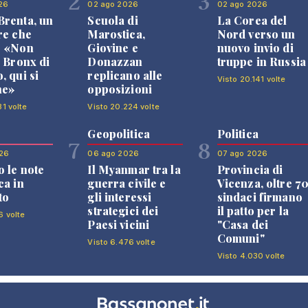
2
3
26
02 ago 2026
02 ago 2026
renta, un
Scuola di
La Corea del
re che
Marostica,
Nord verso un
: «Non
Giovine e
nuovo invio di
l Bronx di
Donazzan
truppe in Russia
, qui si
replicano alle
Visto 20.141 volte
ne»
opposizioni
31 volte
Visto 20.224 volte
Geopolitica
Politica
7
8
26
06 ago 2026
07 ago 2026
 le note
Il Myanmar tra la
Provincia di
ca in
guerra civile e
Vicenza, oltre 7
to
gli interessi
sindaci firmano
strategici dei
il patto per la
6 volte
Paesi vicini
"Casa dei
Comuni"
Visto 6.476 volte
Visto 4.030 volte