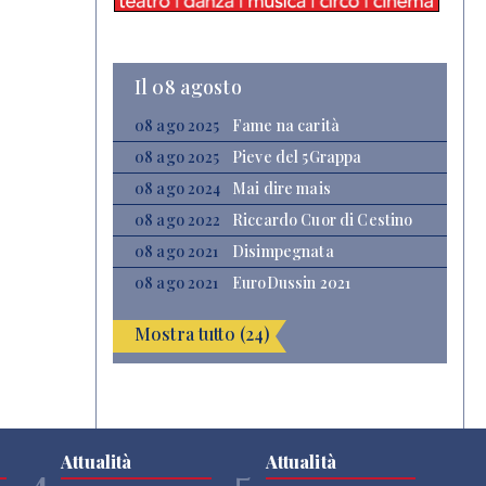
Il 08 agosto
08 ago 2025
Fame na carità
08 ago 2025
Pieve del 5Grappa
08 ago 2024
Mai dire mais
08 ago 2022
Riccardo Cuor di Cestino
08 ago 2021
Disimpegnata
08 ago 2021
EuroDussin 2021
Mostra tutto (24)
Attualità
Attualità