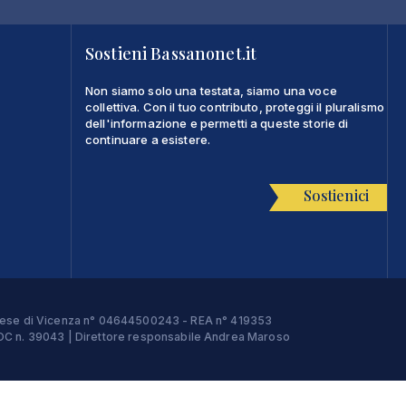
Sostieni Bassanonet.it
Non siamo solo una testata, siamo una voce
collettiva. Con il tuo contributo, proteggi il pluralismo
dell'informazione e permetti a queste storie di
continuare a esistere.
Sostienici
Imprese di Vicenza n° 04644500243 - REA n° 419353
e ROC n. 39043 | Direttore responsabile Andrea Maroso