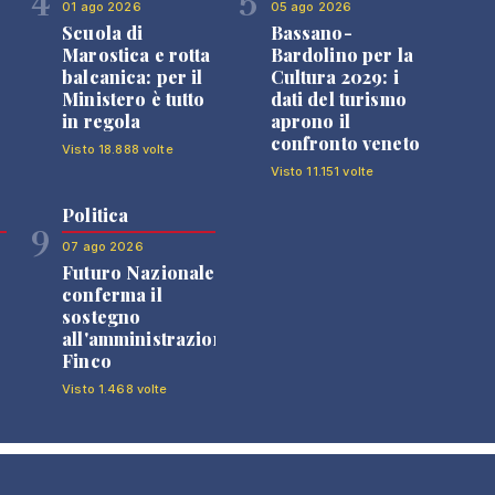
4
5
01 ago 2026
05 ago 2026
Scuola di
Bassano-
Marostica e rotta
Bardolino per la
balcanica: per il
Cultura 2029: i
Ministero è tutto
dati del turismo
in regola
aprono il
confronto veneto
Visto 18.888 volte
Visto 11.151 volte
Politica
9
07 ago 2026
Futuro Nazionale
0
conferma il
sostegno
all'amministrazione
Finco
Visto 1.468 volte