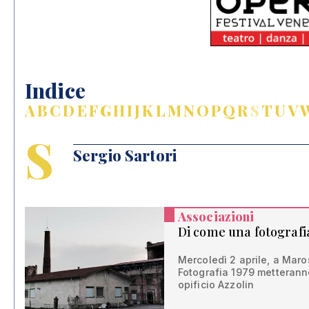
Indice
A
B
C
D
E
F
G
H
I
J
K
L
M
N
O
P
Q
R
S
T
U
V
S
Sergio Sartori
Associazioni
Di come una fotografi
Mercoledì 2 aprile, a Maro
Fotografia 1979 metteranno
opificio Azzolin