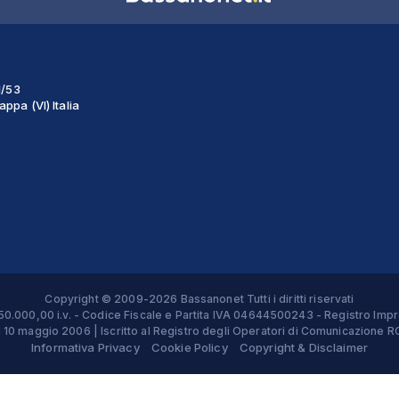
1/53
ppa (VI) Italia
Copyright © 2009-2026 Bassanonet Tutti i diritti riservati
 € 50.000,00 i.v. - Codice Fiscale e Partita IVA 04644500243 - Registro 
el 10 maggio 2006 | Iscritto al Registro degli Operatori di Comunicazion
Informativa Privacy
Cookie Policy
Copyright & Disclaimer