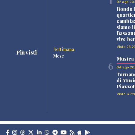
1
02 ago 20
Rondò B
quartie
cambia
siamo i
Bassano
vive be
Visto 23.2
Settimana
Più visti
Mese
Musica
6
04 ago 20
Tornano
di Musi
Piazzot
Visto 6.72