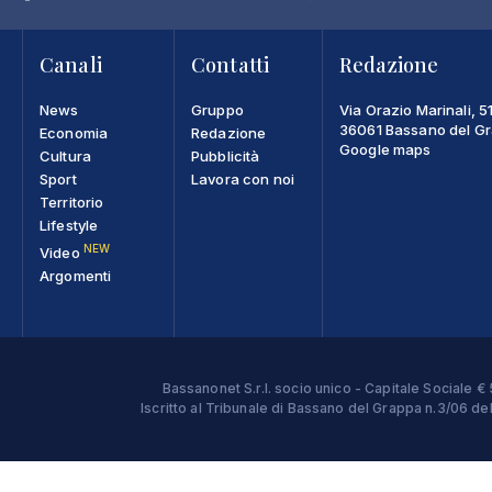
Canali
Contatti
Redazione
News
Gruppo
Via Orazio Marinali, 5
36061 Bassano del Gra
Economia
Redazione
Google maps
Cultura
Pubblicità
Sport
Lavora con noi
Territorio
Lifestyle
NEW
Video
Argomenti
Bassanonet S.r.l. socio unico - Capitale Sociale
Iscritto al Tribunale di Bassano del Grappa n.3/06 d