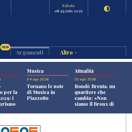
Sabato
08 agosto 2026
NEW
Argomenti
Altro
Musica
Attualità
6
04 ago 2026
02 ago 2026
-
Tornano le note
Rondò Brenta, un
o per la
di Musica in
quartiere che
029: i
Piazzotto
cambia: «Non
turismo
siamo il Bronx di
l
Bassano, qui si
o veneto
vive bene»