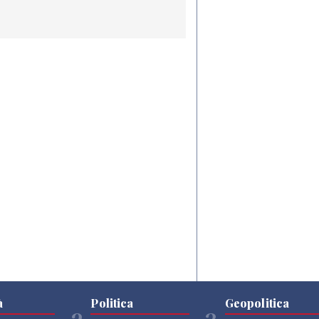
à
Politica
Geopolitica