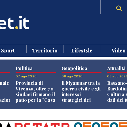
Sport
Territorio
Lifestyle
Video
Politica
Geopolitica
Attualità
07 ago 2026
06 ago 2026
05 ago 202
nale
Provincia di
Il Myanmar tra la
Bassano
Vicenza, oltre 70
guerra civile e gli
Bardolin
sindaci firmano il
interessi
Cultura 2
razione
patto per la "Casa
strategici dei
dati del 
dei Comuni"
Paesi vicini
aprono i
confront