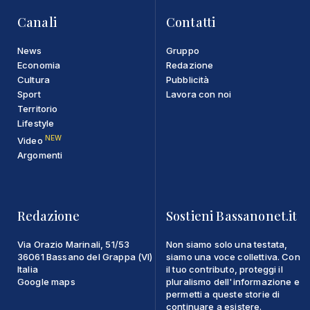
Canali
Contatti
News
Gruppo
Economia
Redazione
Cultura
Pubblicità
Sport
Lavora con noi
Territorio
Lifestyle
NEW
Video
Argomenti
Redazione
Sostieni Bassanonet.it
Via Orazio Marinali, 51/53
Non siamo solo una testata,
36061 Bassano del Grappa (VI)
siamo una voce collettiva. Con
Italia
il tuo contributo, proteggi il
Google maps
pluralismo dell'informazione e
permetti a queste storie di
continuare a esistere.