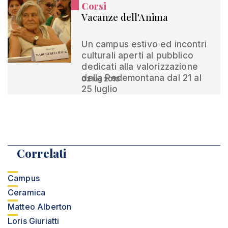
Corsi
Vacanze dell'Anima
Un campus estivo ed incontri
culturali aperti al pubblico
dedicati alla valorizzazione
della Pedemontana dal 21 al
02 lug 2010
25 luglio
Correlati
Campus
Ceramica
Matteo Alberton
Loris Giuriatti