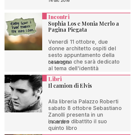
14 dic 2016
Incontri
Sophia Los e Monia Merlo a
Pagina Piegata
Venerdì 11 ottobre, due
donne architetto ospiti del
sesto appuntamento della
rassegna che sarà dedicato
06 ott 2013
al tema dell'identità
Libri
Il camion di Elvis
Alla libreria Palazzo Roberti
sabato 8 ottobre Sebastiano
Zanolli presenta in un
incontro dibattito il suo
08 ott 2011
quinto libro