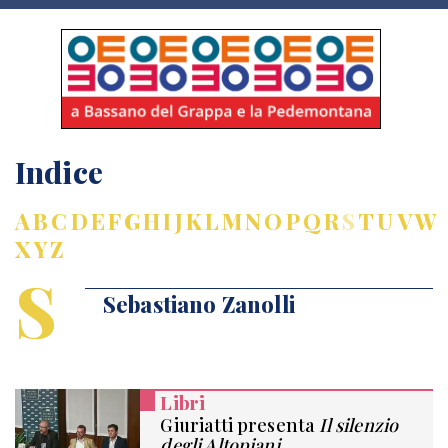
Indice
A
B
C
D
E
F
G
H
I
J
K
L
M
N
O
P
Q
R
S
T
U
V
W
X
Y
Z
S
Sebastiano Zanolli
Libri
Giuriatti presenta
Il silenzio
degli Altopiani