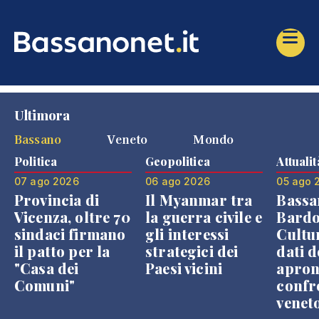
Ultimora
Bassano
Veneto
Mondo
Politica
Geopolitica
Attualit
07 ago 2026
06 ago 2026
05 ago 
Provincia di
Il Myanmar tra
Bassa
Vicenza, oltre 70
la guerra civile e
Bardo
sindaci firmano
gli interessi
Cultur
il patto per la
strategici dei
dati d
"Casa dei
Paesi vicini
apron
Comuni"
confr
venet