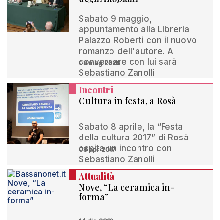
Sabato 9 maggio,
appuntamento alla Libreria
Palazzo Roberti con il nuovo
romanzo dell'autore. A
conversare con lui sarà
08 mag 2026
Sebastiano Zanolli
Incontri
Cultura in festa, a Rosà
Sabato 8 aprile, la “Festa
della cultura 2017” di Rosà
ospita un incontro con
08 apr 2017
Sebastiano Zanolli
Attualità
Nove, “La ceramica in-
forma”