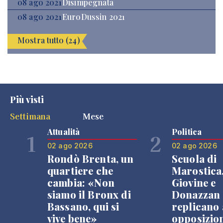
08 ago 2021
Disimpegnata
08 ago 2021
EuroDussin 2021
Mostra tutto (24)
Più visti
Settimana
Mese
Attualità
Politica
1
2
02 ago 2026
02 ago 2026
Rondò Brenta, un
Scuola di
quartiere che
Marostica
cambia: «Non
Giovine e
siamo il Bronx di
Donazzan
Bassano, qui si
replicano 
vive bene»
opposizio