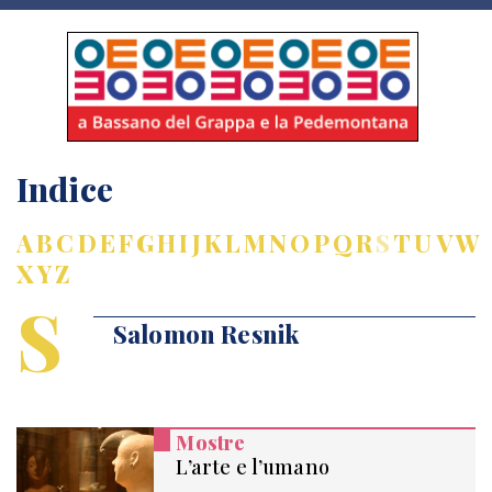
Indice
A
B
C
D
E
F
G
H
I
J
K
L
M
N
O
P
Q
R
S
T
U
V
W
X
Y
Z
S
Salomon Resnik
Mostre
L’arte e l’umano