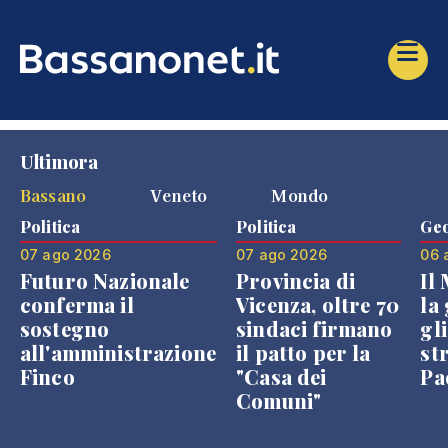
Ultimora
Bassano
Veneto
Mondo
Politica
Politica
Geo
07 ago 2026
07 ago 2026
06 
Futuro Nazionale
Provincia di
Il
conferma il
Vicenza, oltre 70
la 
sostegno
sindaci firmano
gli
all'amministrazione
il patto per la
st
Finco
"Casa dei
Pae
Comuni"