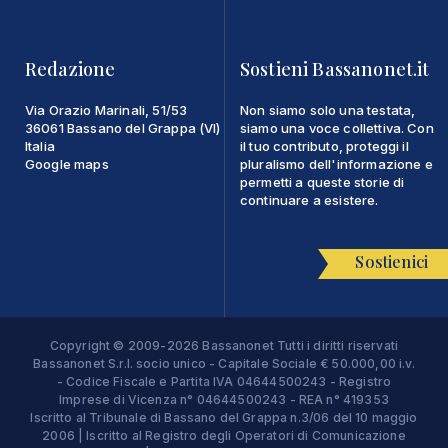
Redazione
Sostieni Bassanonet.it
Via Orazio Marinali, 51/53
Non siamo solo una testata,
36061 Bassano del Grappa (VI)
siamo una voce collettiva. Con
Italia
il tuo contributo, proteggi il
Google maps
pluralismo dell'informazione e
permetti a queste storie di
continuare a esistere.
Sostienici
Copyright © 2009-2026 Bassanonet Tutti i diritti riservati
Bassanonet S.r.l. socio unico - Capitale Sociale € 50.000,00 i.v.
- Codice Fiscale e Partita IVA 04644500243 - Registro
Imprese di Vicenza n° 04644500243 - REA n° 419353
Iscritto al Tribunale di Bassano del Grappa n.3/06 del 10 maggio
2006 | Iscritto al Registro degli Operatori di Comunicazione