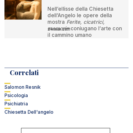
Nell’ellisse della Chiesetta
dell’Angelo le opere della
mostra
Ferite, cicatrici,
memorie
coniugano l’arte con
24 mar 2011
il cammino umano
Correlati
Salomon Resnik
Psicologia
Psichiatria
Chiesetta Dell'angelo