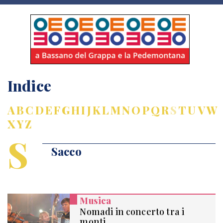
Indice
A
B
C
D
E
F
G
H
I
J
K
L
M
N
O
P
Q
R
S
T
U
V
W
X
Y
Z
S
Sacco
Musica
Nomadi in concerto tra i
monti