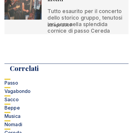
Tutto esaurito per il concerto
dello storico gruppo, tenutosi
ieri sera nella splendida
22 ago 2009
cornice di passo Cereda
Correlati
Passo
Vagabondo
Sacco
Beppe
Musica
Nomadi
Cereda