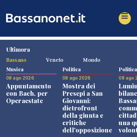
Ultimora
Bassano
Veneto
Mondo
Musica
Politica
Politic
08 ago 2026
08 ago 2026
08 ago 
Appuntamento
Mostra dei
Lumin
con Bach, per
Presepi a San
bilanc
Operaestate
Giovanni:
Bassa
dietrofront
comme
della giunta e
cittad
critiche
una q
dell'opposizione
volon