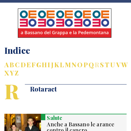
Indice
A
B
C
D
E
F
G
H
I
J
K
L
M
N
O
P
Q
R
S
T
U
V
W
X
Y
Z
R
Rotaract
Salute
Anche a Bassano le arance
contro il cancro