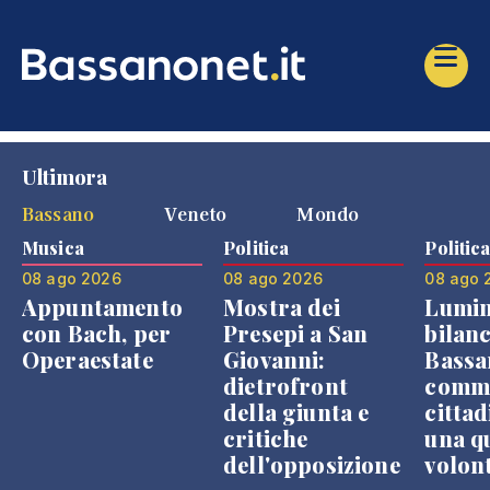
Ultimora
Bassano
Veneto
Mondo
Musica
Politica
Politic
08 ago 2026
08 ago 2026
08 ago 
Appuntamento
Mostra dei
Lumin
con Bach, per
Presepi a San
bilanc
Operaestate
Giovanni:
Bassa
dietrofront
comme
della giunta e
cittad
critiche
una q
dell'opposizione
volon