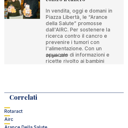
In vendita, oggi e domani in
Piazza Libertà, le “Arance
della Salute” promosse
dall'AIRC. Per sostenere la
ricerca contro il cancro e
prevenire i tumori con
l'alimentazione. Con un
opuscolo di informazioni e
29 gen 2011
ricette rivolto ai bambini
Correlati
Rotaract
Airc
Arance Della Salute