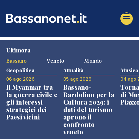
Ultimora
Bassano
Veneto
Mondo
Geopolitica
Attualità
Musica
06 ago 2026
05 ago 2026
04 ago 
Il Myanmar tra
Bassano-
Torna
la guerra civile e
Bardolino per la
di Mus
gli interessi
Cultura 2029: i
Piazz
strategici dei
dati del turismo
Paesi vicini
aprono il
confronto
veneto