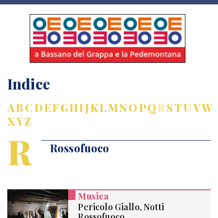
Indice
A
B
C
D
E
F
G
H
I
J
K
L
M
N
O
P
Q
R
S
T
U
V
W
X
Y
Z
R
Rossofuoco
Musica
Pericolo Giallo, Notti
Rossofuoco