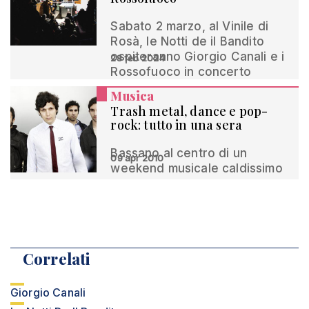
Sabato 2 marzo, al Vinile di
Rosà, le Notti de il Bandito
ospiteranno Giorgio Canali e i
28 feb 2024
Rossofuoco in concerto
Musica
Trash metal, dance e pop-
rock: tutto in una sera
Bassano al centro di un
09 apr 2010
weekend musicale caldissimo
Correlati
Giorgio Canali