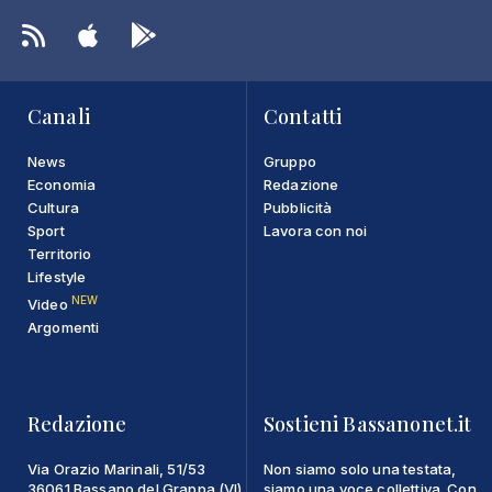
Canali
Contatti
News
Gruppo
Economia
Redazione
Cultura
Pubblicità
Sport
Lavora con noi
Territorio
Lifestyle
NEW
Video
Argomenti
Redazione
Sostieni Bassanonet.it
Via Orazio Marinali, 51/53
Non siamo solo una testata,
36061 Bassano del Grappa (VI)
siamo una voce collettiva. Con