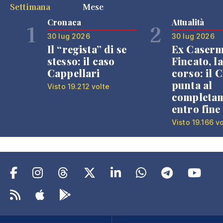
Settimana
Mese
Cronaca
Attualità
1
2
30 lug 2026
30 lug 2026
Il “regista” di se
Ex Caser
stesso: il caso
Fincato, la
Cappellari
corso: il
punta al
Visto 19.212 volte
completa
entro fine
Visto 19.166 v