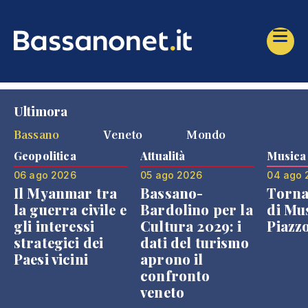
Ultimora
Bassano
Veneto
Mondo
Geopolitica
Attualità
Musica
06 ago 2026
05 ago 2026
04 ago 
Il Myanmar tra
Bassano-
Torna
la guerra civile e
Bardolino per la
di Mus
gli interessi
Cultura 2029: i
Piazz
strategici dei
dati del turismo
Paesi vicini
aprono il
confronto
veneto