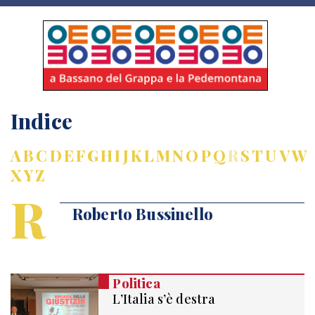
Indice
A
B
C
D
E
F
G
H
I
J
K
L
M
N
O
P
Q
R
S
T
U
V
W
X
Y
Z
R
Roberto Bussinello
Politica
L’Italia s’è destra