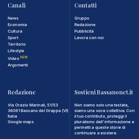
Canali
Contatti
News
Gruppo
Economia
Redazione
Cultura
Pubblicità
Sport
Lavora con noi
Territorio
Lifestyle
NEW
Video
Argomenti
Redazione
Sostieni Bassanonet.it
Via Orazio Marinali, 51/53
Non siamo solo una testata,
36061 Bassano del Grappa (VI)
siamo una voce collettiva. Con
Italia
il tuo contributo, proteggi il
Google maps
pluralismo dell'informazione e
permetti a queste storie di
continuare a esistere.