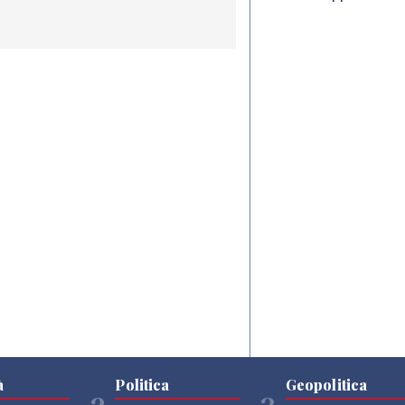
à
Politica
Geopolitica