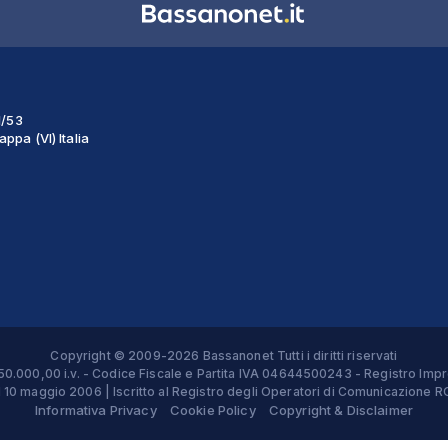
1/53
ppa (VI) Italia
Copyright © 2009-2026 Bassanonet Tutti i diritti riservati
 € 50.000,00 i.v. - Codice Fiscale e Partita IVA 04644500243 - Registro 
el 10 maggio 2006 | Iscritto al Registro degli Operatori di Comunicazion
Informativa Privacy
Cookie Policy
Copyright & Disclaimer