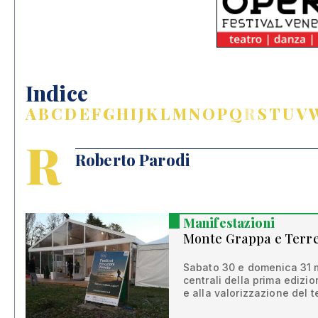
Indice
A
B
C
D
E
F
G
H
I
J
K
L
M
N
O
P
Q
R
S
T
U
V
R
Roberto Parodi
Manifestazioni
Monte Grappa e Terre d
Sabato 30 e domenica 31 m
centrali della prima edizio
e alla valorizzazione del te