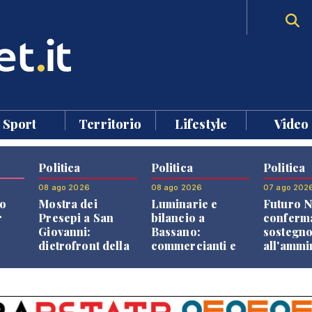
Sport
Territorio
Lifestyle
Video
Politica
Politica
Politica
08 ago 2026
08 ago 2026
07 ago 202
o
Mostra dei
Luminarie e
Futuro N
r
Presepi a San
bilancio a
conferma
Giovanni:
Bassano:
sostegn
dietrofront della
commercianti e
all'ammi
giunta e critiche
cittadini verso
Finco
dell'opposizione
una quota
volontaria