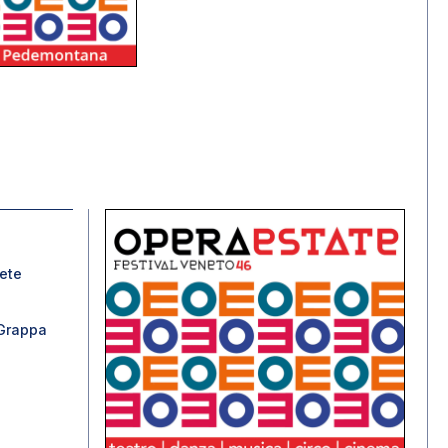
nete
Grappa