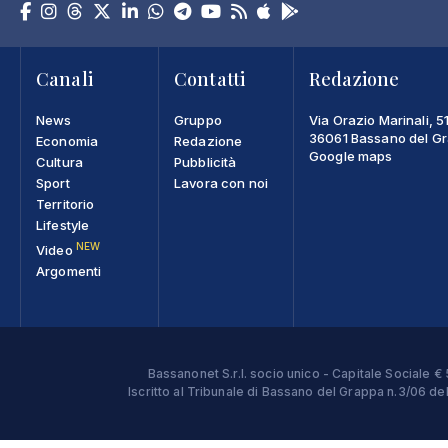
Canali
Contatti
Redazione
News
Gruppo
Via Orazio Marinali, 5
36061 Bassano del Gra
Economia
Redazione
Google maps
Cultura
Pubblicità
Sport
Lavora con noi
Territorio
Lifestyle
NEW
Video
Argomenti
Bassanonet S.r.l. socio unico - Capitale Sociale
Iscritto al Tribunale di Bassano del Grappa n.3/06 d