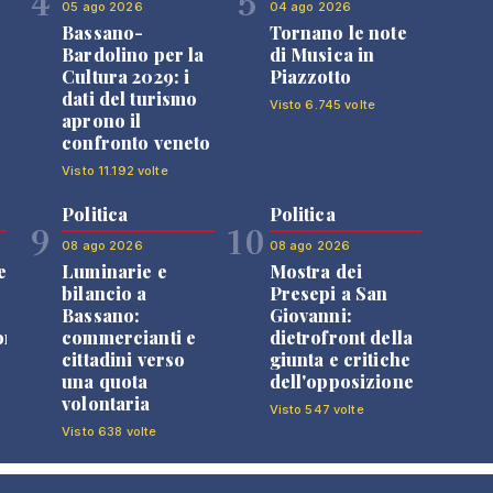
4
5
05 ago 2026
04 ago 2026
Bassano-
Tornano le note
Bardolino per la
di Musica in
Cultura 2029: i
Piazzotto
dati del turismo
Visto 6.745 volte
aprono il
confronto veneto
Visto 11.192 volte
Politica
Politica
9
10
08 ago 2026
08 ago 2026
e
Luminarie e
Mostra dei
bilancio a
Presepi a San
Bassano:
Giovanni:
one
commercianti e
dietrofront della
cittadini verso
giunta e critiche
una quota
dell'opposizione
volontaria
Visto 547 volte
Visto 638 volte