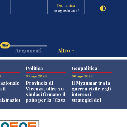
Domenica
09 agosto 2026
NEW
Argomenti
Altro
Politica
Geopolitica
6
07 ago 2026
06 ago 2026
azionale
Provincia di
Il Myanmar tra la
 il
Vicenza, oltre 70
guerra civile e gli
o
sindaci firmano il
interessi
nistrazione
patto per la "Casa
strategici dei
dei Comuni"
Paesi vicini