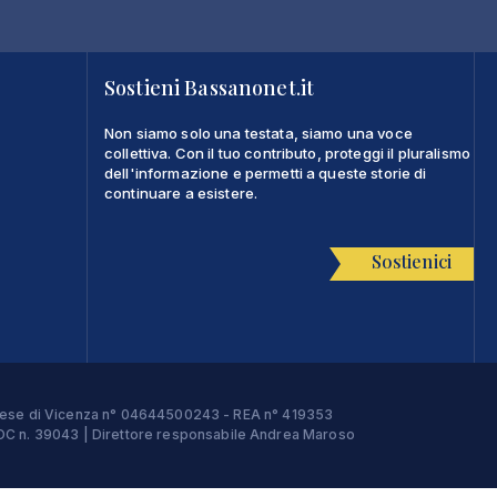
Sostieni Bassanonet.it
Non siamo solo una testata, siamo una voce
collettiva. Con il tuo contributo, proteggi il pluralismo
dell'informazione e permetti a queste storie di
continuare a esistere.
Sostienici
Imprese di Vicenza n° 04644500243 - REA n° 419353
e ROC n. 39043 | Direttore responsabile Andrea Maroso