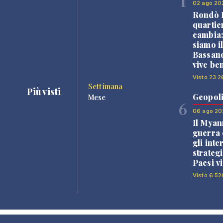
1
02 ago 20
Rondò B
quartie
cambia
siamo i
Bassano
vive be
Visto 23.2
Settimana
Più visti
Geopoli
Mese
6
06 ago 20
Il Myan
guerra c
gli inte
strategi
Paesi vi
Visto 6.52