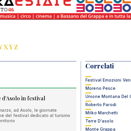
W
X
Y
Z
Correlati
Festival Emozioni Ve
Moreno Pesce
Unione Montana Del 
'Asolo in festival
Roberto Parodi
arzo, ad Asolo, le giornate
Milko Marchetti
ne del festival dedicato al turismo
rritorio
Terre D'asolo
Monte Grappa