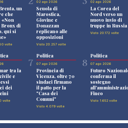
2
3
26
02 ago 2026
02 ago 2026
renta, un
Scuola di
La Corea del
re che
Marostica,
Nord verso un
: «Non
Giovine e
nuovo invio di
l Bronx di
Donazzan
truppe in Russia
, qui si
replicano alle
Visto 20.172 volte
ne»
opposizioni
60 volte
Visto 20.257 volte
tica
Politica
Politica
7
8
26
07 ago 2026
07 ago 2026
mar tra la
Provincia di
Futuro Nazional
ivile e
Vicenza, oltre 70
conferma il
ressi
sindaci firmano
sostegno
ci dei
il patto per la
all'amministrazi
cini
"Casa dei
Finco
Comuni"
0 volte
Visto 1.652 volte
Visto 4.079 volte