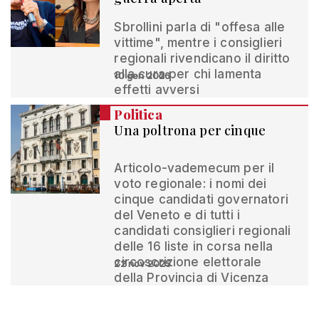
Sbrollini parla di "offesa alle
vittime", mentre i consiglieri
regionali rivendicano il diritto
alla cura per chi lamenta
10 gen 2026
effetti avversi
Politica
Una poltrona per cinque
Articolo-vademecum per il
voto regionale: i nomi dei
cinque candidati governatori
del Veneto e di tutti i
candidati consiglieri regionali
delle 16 liste in corsa nella
circoscrizione elettorale
22 nov 2025
della Provincia di Vicenza