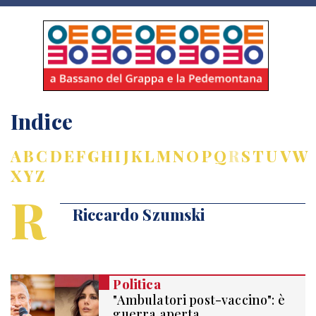
Indice
A
B
C
D
E
F
G
H
I
J
K
L
M
N
O
P
Q
R
S
T
U
V
W
X
Y
Z
R
Riccardo Szumski
Politica
"Ambulatori post-vaccino": è
guerra aperta