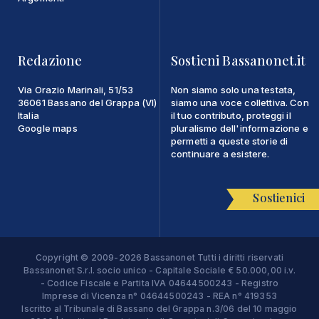
Redazione
Sostieni Bassanonet.it
Via Orazio Marinali, 51/53
Non siamo solo una testata,
36061 Bassano del Grappa (VI)
siamo una voce collettiva. Con
Italia
il tuo contributo, proteggi il
Google maps
pluralismo dell'informazione e
permetti a queste storie di
continuare a esistere.
Sostienici
Copyright © 2009-2026 Bassanonet Tutti i diritti riservati
Bassanonet S.r.l. socio unico - Capitale Sociale € 50.000,00 i.v.
- Codice Fiscale e Partita IVA 04644500243 - Registro
Imprese di Vicenza n° 04644500243 - REA n° 419353
Iscritto al Tribunale di Bassano del Grappa n.3/06 del 10 maggio