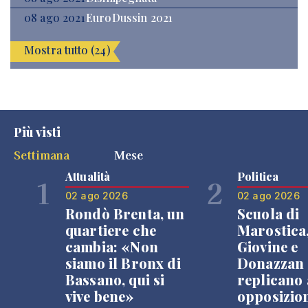
08 ago 2021
EuroDussin 2021
Mostra tutto (24)
Più visti
Settimana
Mese
Attualità
Politica
1
2
02 ago 2026
02 ago 2026
Rondò Brenta, un
Scuola di
quartiere che
Marostica
cambia: «Non
Giovine e
siamo il Bronx di
Donazzan
Bassano, qui si
replicano 
vive bene»
opposizio