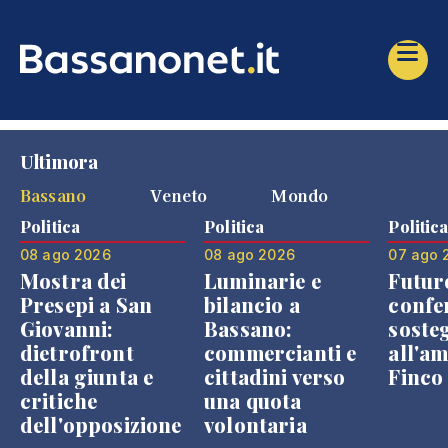
Ultimora
Bassano
Veneto
Mondo
Politica
Politica
Politic
08 ago 2026
08 ago 2026
07 ago 
Mostra dei
Luminarie e
Futur
Presepi a San
bilancio a
confe
Giovanni:
Bassano:
soste
dietrofront
commercianti e
all'a
della giunta e
cittadini verso
Finco
critiche
una quota
dell'opposizione
volontaria