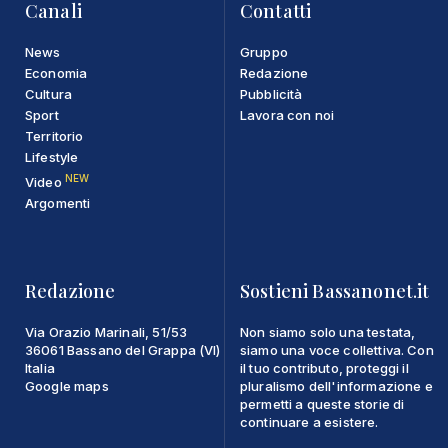
Canali
Contatti
News
Gruppo
Economia
Redazione
Cultura
Pubblicità
Sport
Lavora con noi
Territorio
Lifestyle
NEW
Video
Argomenti
Redazione
Sostieni Bassanonet.it
Via Orazio Marinali, 51/53
Non siamo solo una testata,
36061 Bassano del Grappa (VI)
siamo una voce collettiva. Con
Italia
il tuo contributo, proteggi il
Google maps
pluralismo dell'informazione e
permetti a queste storie di
continuare a esistere.