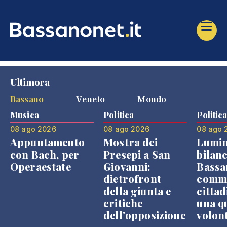
Ultimora
Bassano
Veneto
Mondo
Musica
Politica
Politic
08 ago 2026
08 ago 2026
08 ago 
Appuntamento
Mostra dei
Lumin
con Bach, per
Presepi a San
bilanc
Operaestate
Giovanni:
Bassa
dietrofront
comme
della giunta e
cittad
critiche
una q
dell'opposizione
volon