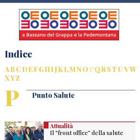
Indice
A
B
C
D
E
F
G
H
I
J
K
L
M
N
O
P
Q
R
S
T
U
V
W
X
Y
Z
P
Punto Salute
Attualità
Il “front office” della salute