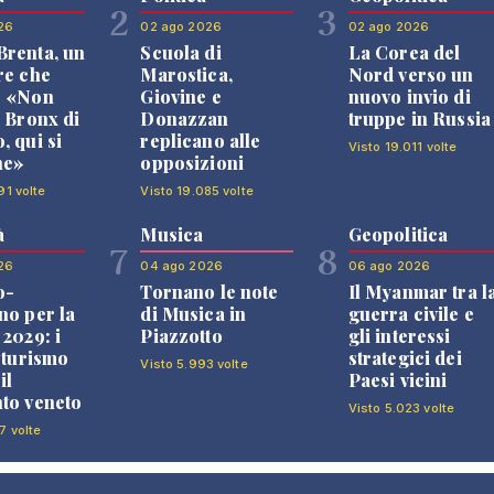
2
3
26
02 ago 2026
02 ago 2026
renta, un
Scuola di
La Corea del
re che
Marostica,
Nord verso un
: «Non
Giovine e
nuovo invio di
l Bronx di
Donazzan
truppe in Russia
, qui si
replicano alle
Visto 19.011 volte
ne»
opposizioni
91 volte
Visto 19.085 volte
à
Musica
Geopolitica
7
8
26
04 ago 2026
06 ago 2026
o-
Tornano le note
Il Myanmar tra l
no per la
di Musica in
guerra civile e
 2029: i
Piazzotto
gli interessi
l turismo
strategici dei
Visto 5.993 volte
il
Paesi vicini
to veneto
Visto 5.023 volte
7 volte