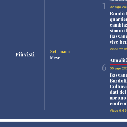
1
02 ago 20
Rondò B
quartie
cambia
siamo i
Bassano
vive be
Visto 22.0
Settimana
Più visti
Mese
Attualit
6
05 ago 20
Bassan
Bardoli
Cultura
dati de
aprono 
confron
Visto 9.69