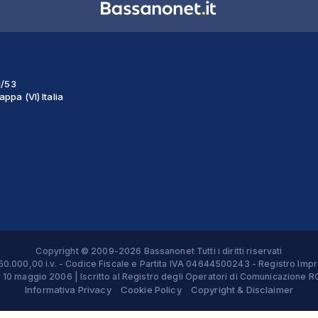
1/53
ppa (VI) Italia
Copyright © 2009-2026 Bassanonet Tutti i diritti riservati
 € 50.000,00 i.v. - Codice Fiscale e Partita IVA 04644500243 - Registro 
el 10 maggio 2006 | Iscritto al Registro degli Operatori di Comunicazion
Informativa Privacy
Cookie Policy
Copyright & Disclaimer