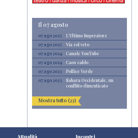
Il 07 agosto
07 ago 2025
L’Ultimo Imperatore
07 ago 2025
Via col veto
07 ago 2024
Canale YouTube
07 ago 2024
Caos caldo
07 ago 2023
Pollice Verde
07 ago 2023
Sahara Occidentale, un
conflitto dimenticato
Mostra tutto (23)
Attualità
Incontri