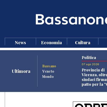
News
Economia
Cultura
Politica
07 ago 2026
Bassano
Provincia di
Ultimora
Veneto
Vicenza, oltr
Mondo
sindaci firma
patto per la 
dei Comuni"