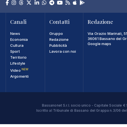
Canali
Contatti
Redazione
News
Gruppo
Via Orazio Marinali, 5
36061 Bassano del Gra
Economia
Redazione
Google maps
Cultura
Pubblicità
Sport
Lavora con noi
Territorio
Lifestyle
NEW
Video
Argomenti
Bassanonet S.r.l. socio unico - Capitale Sociale
Iscritto al Tribunale di Bassano del Grappa n.3/06 d