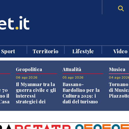
Sport
Territorio
Lifestyle
Video
Geopolitica
Attualità
Musica
06 ago 2026
05 ago 2026
04 ago 202
Il Myanmar tra la
Bassano-
Tornano 
e 70
guerra civile e gli
Bardolino per la
di Music
no il
interessi
Cultura 2029: i
Piazzott
"Casa
strategici dei
dati del turismo
Paesi vicini
aprono il
confronto veneto