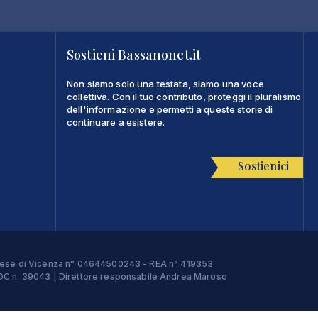
Sostieni Bassanonet.it
Non siamo solo una testata, siamo una voce
collettiva. Con il tuo contributo, proteggi il pluralismo
dell'informazione e permetti a queste storie di
continuare a esistere.
Sostienici
Imprese di Vicenza n° 04644500243 - REA n° 419353
e ROC n. 39043 | Direttore responsabile Andrea Maroso