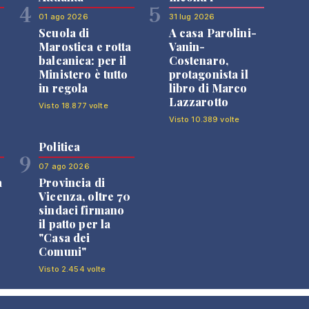
4
5
01 ago 2026
31 lug 2026
Scuola di
A casa Parolini-
Marostica e rotta
Vanin-
balcanica: per il
Costenaro,
Ministero è tutto
protagonista il
in regola
libro di Marco
Lazzarotto
Visto 18.877 volte
Visto 10.389 volte
Politica
9
07 ago 2026
a
Provincia di
Vicenza, oltre 70
sindaci firmano
il patto per la
"Casa dei
Comuni"
Visto 2.454 volte