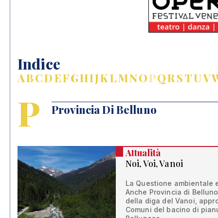
Indice
A
B
C
D
E
F
G
H
I
J
K
L
M
N
O
P
Q
R
S
T
U
V
P
Provincia Di Belluno
Attualità
Noi, Voi, Vanoi
La Questione ambientale e 
Anche Provincia di Belluno
della diga del Vanoi, appr
Comuni del bacino di pian