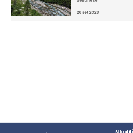
Bellunese
26 set 2023
Attualit