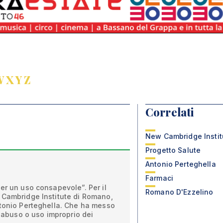
W
X
Y
Z
Correlati
New Cambridge Instit
Progetto Salute
Antonio Perteghella
Farmaci
er un uso consapevole”. Per il
Romano D'Ezzelino
 Cambridge Institute di Romano,
ntonio Perteghella. Che ha messo
l'abuso o uso improprio dei