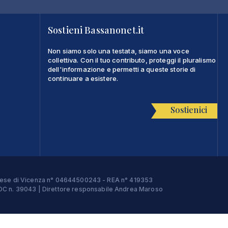
Sostieni Bassanonet.it
Non siamo solo una testata, siamo una voce
collettiva. Con il tuo contributo, proteggi il pluralismo
dell'informazione e permetti a queste storie di
continuare a esistere.
Sostienici
Imprese di Vicenza n° 04644500243 - REA n° 419353
e ROC n. 39043 | Direttore responsabile Andrea Maroso