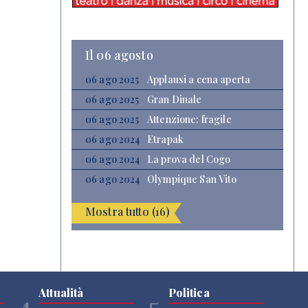
Il 06 agosto
06 ago 2025
Applausi a cena aperta
06 ago 2025
Gran Dinale
06 ago 2025
Attenzione: fragile
06 ago 2024
Etrapak
06 ago 2024
La prova del Cogo
06 ago 2024
Olympique San Vito
Mostra tutto (16)
Attualità
Politica