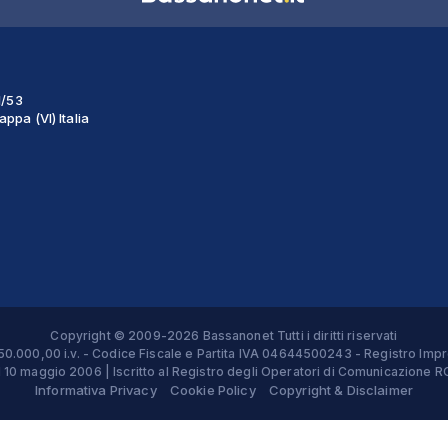
1/53
ppa (VI) Italia
Copyright © 2009-2026 Bassanonet Tutti i diritti riservati
 € 50.000,00 i.v. - Codice Fiscale e Partita IVA 04644500243 - Registro 
el 10 maggio 2006 | Iscritto al Registro degli Operatori di Comunicazion
Informativa Privacy
Cookie Policy
Copyright & Disclaimer