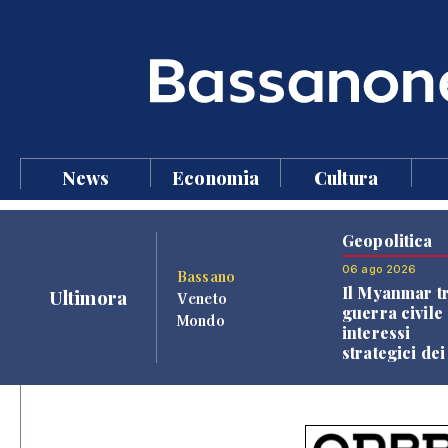
News
Economia
Cultura
Geopolitica
06 ago 2026
Bassano
Il Myanmar tr
Ultimora
Veneto
guerra civile 
Mondo
interessi
strategici dei
Paesi vicini