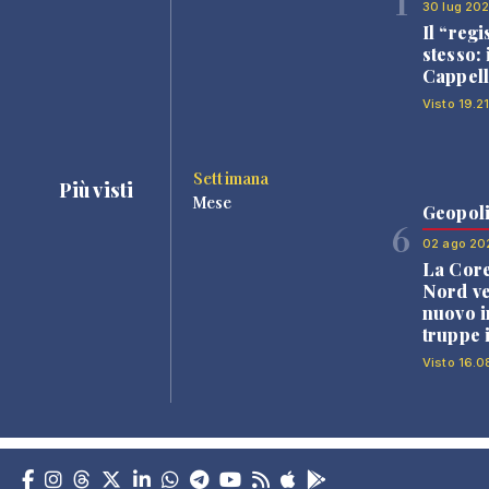
1
30 lug 20
Il “regi
stesso: 
Cappell
Visto 19.2
Settimana
Più visti
Mese
Geopoli
6
02 ago 20
La Core
Nord v
nuovo i
truppe 
Visto 16.0