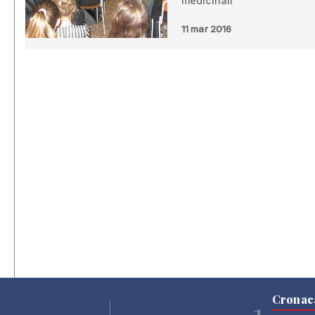
medicinali
11 mar 2016
Cronac