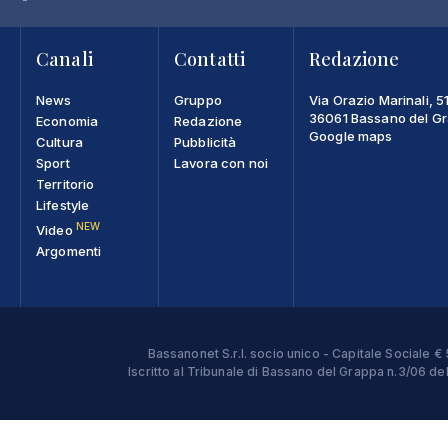
Canali
Contatti
Redazione
News
Gruppo
Via Orazio Marinali, 5
36061 Bassano del Gra
Economia
Redazione
Google maps
Cultura
Pubblicità
Sport
Lavora con noi
Territorio
Lifestyle
NEW
Video
Argomenti
Bassanonet S.r.l. socio unico - Capitale Sociale
Iscritto al Tribunale di Bassano del Grappa n.3/06 d