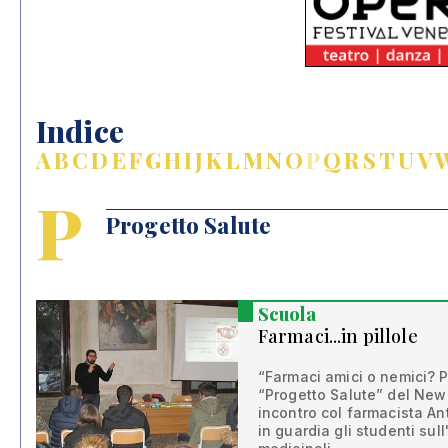
Indice
A
B
C
D
E
F
G
H
I
J
K
L
M
N
O
P
Q
R
S
T
U
V
P
Progetto Salute
Scuola
Farmaci...in pillole
“Farmaci amici o nemici? P
“Progetto Salute” del New
incontro col farmacista A
in guardia gli studenti sul