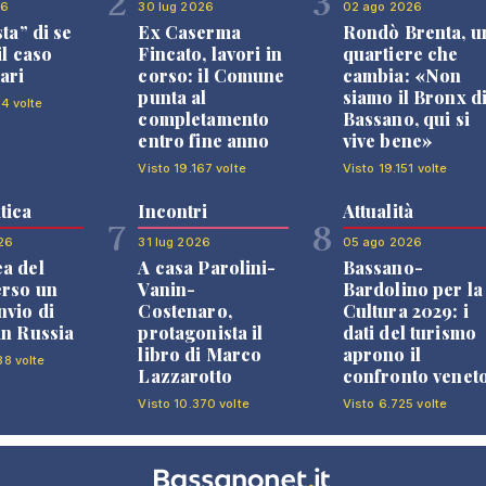
2
3
26
30 lug 2026
02 ago 2026
sta” di se
Ex Caserma
Rondò Brenta, u
il caso
Fincato, lavori in
quartiere che
ari
corso: il Comune
cambia: «Non
punta al
siamo il Bronx d
14 volte
completamento
Bassano, qui si
entro fine anno
vive bene»
Visto 19.167 volte
Visto 19.151 volte
tica
Incontri
Attualità
7
8
26
31 lug 2026
05 ago 2026
a del
A casa Parolini-
Bassano-
erso un
Vanin-
Bardolino per la
nvio di
Costenaro,
Cultura 2029: i
in Russia
protagonista il
dati del turismo
libro di Marco
aprono il
88 volte
Lazzarotto
confronto venet
Visto 10.370 volte
Visto 6.725 volte