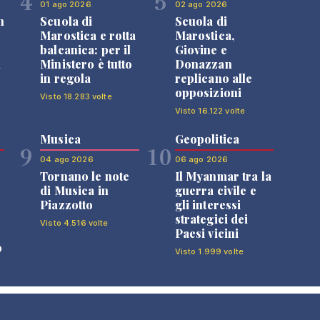
4
5
01 ago 2026
02 ago 2026
n
Scuola di
Scuola di
Marostica e rotta
Marostica,
balcanica: per il
Giovine e
i
Ministero è tutto
Donazzan
in regola
replicano alle
opposizioni
Visto 18.283 volte
Visto 16.122 volte
Musica
Geopolitica
9
10
04 ago 2026
06 ago 2026
Tornano le note
Il Myanmar tra la
di Musica in
guerra civile e
Piazzotto
gli interessi
strategici dei
Visto 4.516 volte
Paesi vicini
o
Visto 1.999 volte