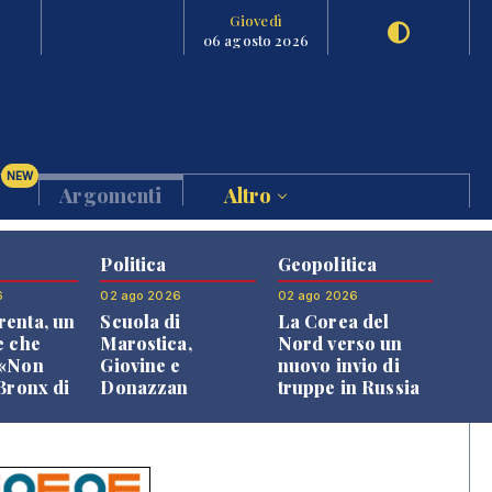
Giovedì
06 agosto 2026
NEW
Argomenti
Altro
Politica
Geopolitica
6
02 ago 2026
02 ago 2026
enta, un
Scuola di
La Corea del
e che
Marostica,
Nord verso un
 «Non
Giovine e
nuovo invio di
 Bronx di
Donazzan
truppe in Russia
 qui si
replicano alle
e»
opposizioni