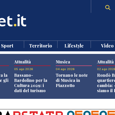
Sport
Territorio
Lifestyle
Video
Attualità
Musica
Attualità
05 ago 2026
04 ago 2026
02 ago 202
a la
Bassano-
Tornano le note
Rondò Br
e gli
Bardolino per la
di Musica in
quartier
Cultura 2029: i
Piazzotto
cambia:
dati del turismo
siamo il
aprono il
Bassano,
confronto veneto
vive ben