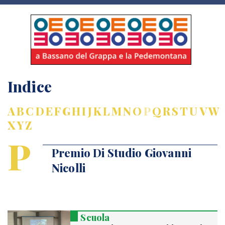
Indice
A
B
C
D
E
F
G
H
I
J
K
L
M
N
O
P
Q
R
S
T
U
V
W
X
Y
Z
P
Premio Di Studio Giovanni
Nicolli
Scuola