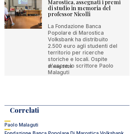
Marostica, assegnati i premi
di studio in memoria del
professor Nicolli
La Fondazione Banca
Popolare di Marostica
Volksbank ha distribuito
2.500 euro agli studenti del
territorio per ricerche
storiche e locali. Ospite
d'onore lo scrittore Paolo
31 mag 2026
Malaguti
Correlati
Paolo Malaguti
Fondazione Banca Popolare Di Marostica Volksbank