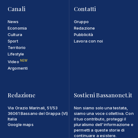
Canali
Contatti
News
Gruppo
Economia
Redazione
Cultura
Pubblicità
Sport
Lavora con noi
Territorio
Lifestyle
NEW
Video
Argomenti
Redazione
Sostieni Bassanonet.it
Via Orazio Marinali, 51/53
Non siamo solo una testata,
36061 Bassano del Grappa (VI)
siamo una voce collettiva. Con
Italia
il tuo contributo, proteggi il
Google maps
pluralismo dell'informazione e
permetti a queste storie di
continuare a esistere.