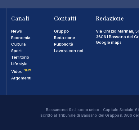
Canali
Contatti
Redazione
News
Gruppo
Via Orazio Marinali, 5
36061 Bassano del Gra
Economia
Redazione
Google maps
Cultura
Pubblicità
Sport
Lavora con noi
Territorio
Lifestyle
NEW
Video
Argomenti
Bassanonet S.r.l. socio unico - Capitale Sociale
Iscritto al Tribunale di Bassano del Grappa n.3/06 d