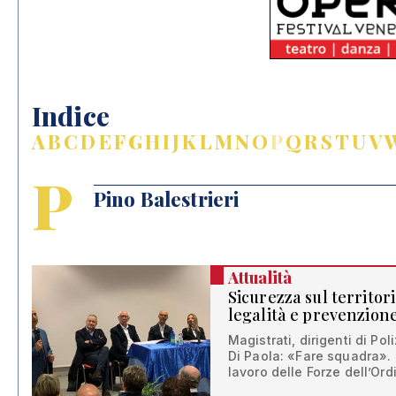
Indice
A
B
C
D
E
F
G
H
I
J
K
L
M
N
O
P
Q
R
S
T
U
V
P
Pino Balestrieri
Attualità
Sicurezza sul territori
legalità e prevenzion
Magistrati, dirigenti di Pol
Di Paola: «Fare squadra». 
lavoro delle Forze dell’Or