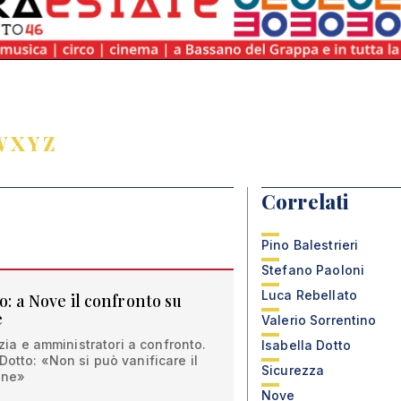
W
X
Y
Z
Correlati
Pino Balestrieri
Stefano Paoloni
Luca Rebellato
o: a Nove il confronto su
e
Valerio Sorrentino
izia e amministratori a confronto.
Isabella Dotto
Dotto: «Non si può vanificare il
Sicurezza
dine»
Nove