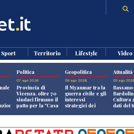
Sport
Territorio
Lifestyle
Video
Politica
Geopolitica
Attualità
07 ago 2026
06 ago 2026
05 ago 202
nale
Provincia di
Il Myanmar tra la
Bassano
Vicenza, oltre 70
guerra civile e gli
Bardolin
sindaci firmano il
interessi
Cultura 2
razione
patto per la "Casa
strategici dei
dati del 
dei Comuni"
Paesi vicini
aprono i
confront