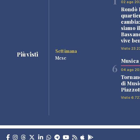
1
02 ago 20
Rondò B
quartie
cambia
siamo i
Bassano
vive be
Visto 23.2
Settimana
Più visti
Mese
Musica
6
04 ago 20
Tornano
di Musi
Piazzot
Visto 6.72