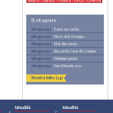
Il 08 agosto
08 ago 2025
Fame na carità
08 ago 2025
Pieve del 5Grappa
08 ago 2024
Mai dire mais
08 ago 2022
Riccardo Cuor di Cestino
08 ago 2021
Disimpegnata
08 ago 2021
EuroDussin 2021
Mostra tutto (24)
Attualità
Attualità