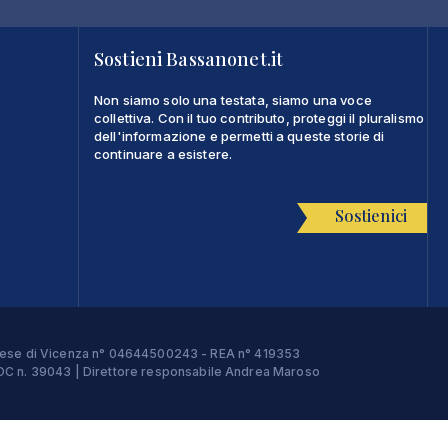
Sostieni Bassanonet.it
Non siamo solo una testata, siamo una voce
collettiva. Con il tuo contributo, proteggi il pluralismo
dell'informazione e permetti a queste storie di
continuare a esistere.
Sostienici
Imprese di Vicenza n° 04644500243 - REA n° 419353
e ROC n. 39043 | Direttore responsabile Andrea Maroso