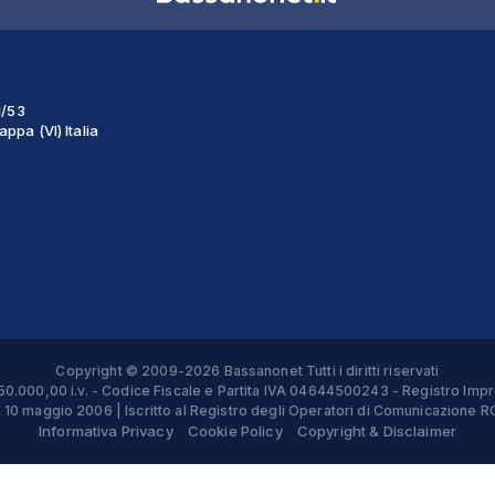
1/53
ppa (VI) Italia
Copyright © 2009-2026 Bassanonet Tutti i diritti riservati
 € 50.000,00 i.v. - Codice Fiscale e Partita IVA 04644500243 - Registro 
el 10 maggio 2006 | Iscritto al Registro degli Operatori di Comunicazion
Informativa Privacy
Cookie Policy
Copyright & Disclaimer