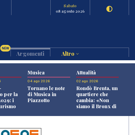
Sabato
08 agosto 2026
NEW
Argomenti
Altro
Musica
Attualità
6
04 ago 2026
02 ago 2026
-
Tornano le note
Rondò Brenta, un
o per la
di Musica in
quartiere che
029: i
Piazzotto
cambia: «Non
turismo
siamo il Bronx di
l
Bassano, qui si
o veneto
vive bene»