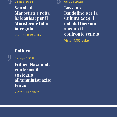
4
5
01 ago 2026
05 ago 2026
Scuola di
Bassano-
Marostica e rotta
Bardolino per la
balcanica: per il
Cultura 2029: i
Ministero è tutto
dati del turismo
in regola
aprono il
confronto veneto
Visto 18.889 volte
Visto 11.152 volte
Politica
9
07 ago 2026
Futuro Nazionale
0
conferma il
sostegno
all'amministrazione
Finco
Visto 1.484 volte