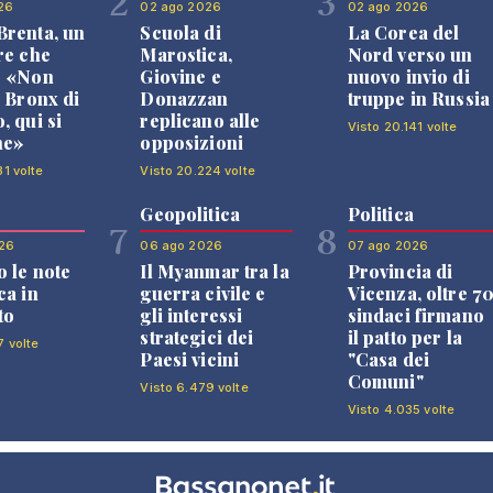
2
3
26
02 ago 2026
02 ago 2026
renta, un
Scuola di
La Corea del
re che
Marostica,
Nord verso un
: «Non
Giovine e
nuovo invio di
l Bronx di
Donazzan
truppe in Russia
, qui si
replicano alle
Visto 20.141 volte
ne»
opposizioni
31 volte
Visto 20.224 volte
Geopolitica
Politica
7
8
26
06 ago 2026
07 ago 2026
 le note
Il Myanmar tra la
Provincia di
ca in
guerra civile e
Vicenza, oltre 7
to
gli interessi
sindaci firmano
strategici dei
il patto per la
7 volte
Paesi vicini
"Casa dei
Comuni"
Visto 6.479 volte
Visto 4.035 volte