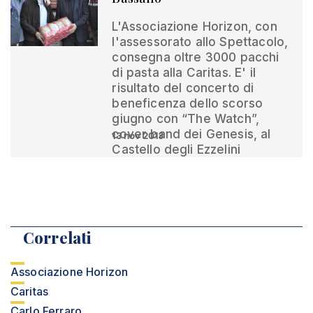
L'Associazione Horizon, con
l'assessorato allo Spettacolo,
consegna oltre 3000 pacchi
di pasta alla Caritas. E' il
risultato del concerto di
beneficenza dello scorso
giugno con “The Watch”,
cover band dei Genesis, al
13 nov 2013
Castello degli Ezzelini
Correlati
Associazione Horizon
Caritas
Carlo Ferraro