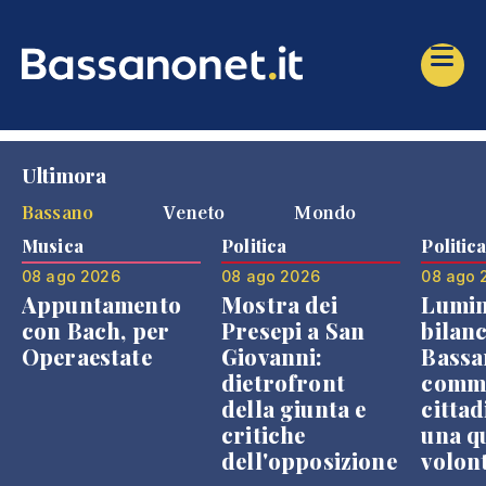
Ultimora
Bassano
Veneto
Mondo
Musica
Politica
Politic
08 ago 2026
08 ago 2026
08 ago 
Appuntamento
Mostra dei
Lumin
con Bach, per
Presepi a San
bilanc
Operaestate
Giovanni:
Bassa
dietrofront
comme
della giunta e
cittad
critiche
una q
dell'opposizione
volon