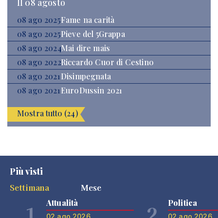
Il 08 agosto
08 ago 2025
Fame na carità
08 ago 2025
Pieve del 5Grappa
08 ago 2024
Mai dire mais
08 ago 2022
Riccardo Cuor di Cestino
08 ago 2021
Disimpegnata
08 ago 2021
EuroDussin 2021
Mostra tutto (24)
Più visti
Settimana
Mese
Attualità
Politica
1
2
02 ago 2026
02 ago 2026