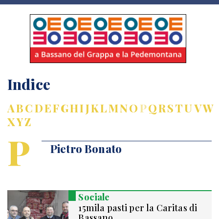
Indice
A
B
C
D
E
F
G
H
I
J
K
L
M
N
O
P
Q
R
S
T
U
V
W
X
Y
Z
P
Pietro Bonato
Sociale
15mila pasti per la Caritas di
Bassano