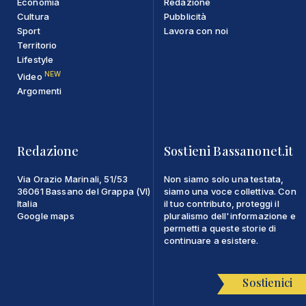
Economia
Redazione
Cultura
Pubblicità
Sport
Lavora con noi
Territorio
Lifestyle
NEW
Video
Argomenti
Redazione
Sostieni Bassanonet.it
Via Orazio Marinali, 51/53
Non siamo solo una testata,
36061 Bassano del Grappa (VI)
siamo una voce collettiva. Con
Italia
il tuo contributo, proteggi il
Google maps
pluralismo dell'informazione e
permetti a queste storie di
continuare a esistere.
Sostienici