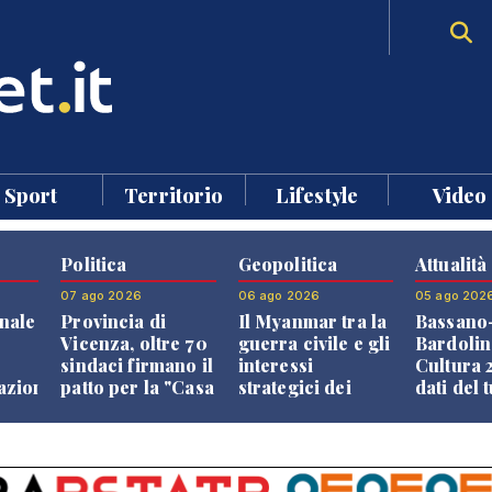
Sport
Territorio
Lifestyle
Video
Politica
Geopolitica
Attualità
07 ago 2026
06 ago 2026
05 ago 202
nale
Provincia di
Il Myanmar tra la
Bassano
Vicenza, oltre 70
guerra civile e gli
Bardolin
sindaci firmano il
interessi
Cultura 2
razione
patto per la "Casa
strategici dei
dati del 
dei Comuni"
Paesi vicini
aprono i
confront