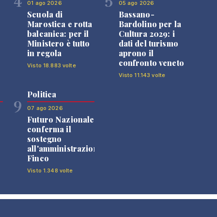
4
5
01 ago 2026
05 ago 2026
Scuola di
Bassano-
Marostica e rotta
Bardolino per la
balcanica: per il
Cultura 2029: i
Ministero è tutto
dati del turismo
in regola
aprono il
confronto veneto
Visto 18.883 volte
Visto 11.143 volte
Politica
9
07 ago 2026
Futuro Nazionale
0
conferma il
sostegno
all'amministrazione
Finco
Visto 1.348 volte