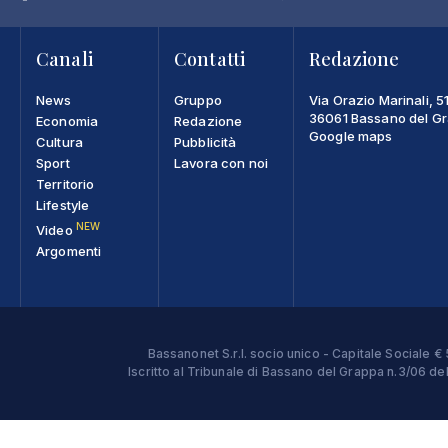
Canali
Contatti
Redazione
News
Gruppo
Via Orazio Marinali, 5
36061 Bassano del Gra
Economia
Redazione
Google maps
Cultura
Pubblicità
Sport
Lavora con noi
Territorio
Lifestyle
NEW
Video
Argomenti
Bassanonet S.r.l. socio unico - Capitale Sociale
Iscritto al Tribunale di Bassano del Grappa n.3/06 d