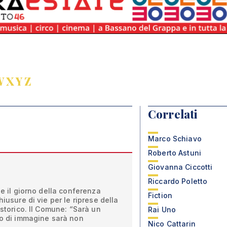
W
X
Y
Z
Correlati
Marco Schiavo
Roberto Astuni
Giovanna Ciccotti
Riccardo Poletto
ne il giorno della conferenza
Fiction
hiusure di vie per le riprese della
 storico. Il Comune: “Sarà un
Rai Uno
no di immagine sarà non
Nico Cattarin