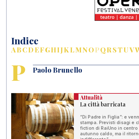
Indice
A
B
C
D
E
F
G
H
I
J
K
L
M
N
O
P
Q
R
S
T
U
V
P
Paolo Brunello
Attualità
La città barricata
“Di Padre in Figlia”: e ven
stampa. Previsti disagi e c
fiction di RaiUno in centro
autunno caldo, ma il ritor