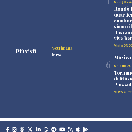
1
02 ago 20
Rondò B
quartie
cambia
siamo i
Bassano
vive be
Visto 23.2
Settimana
Più visti
Mese
Musica
6
04 ago 20
Tornano
di Musi
Piazzot
Visto 6.72