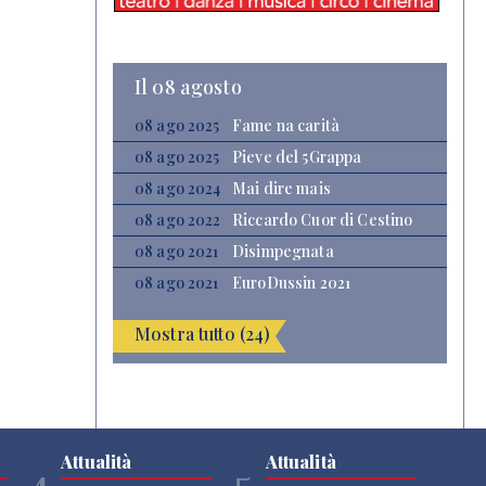
Il 08 agosto
08 ago 2025
Fame na carità
08 ago 2025
Pieve del 5Grappa
08 ago 2024
Mai dire mais
08 ago 2022
Riccardo Cuor di Cestino
08 ago 2021
Disimpegnata
08 ago 2021
EuroDussin 2021
Mostra tutto (24)
Attualità
Attualità