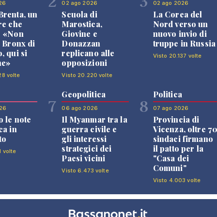
2
3
26
02 ago 2026
02 ago 2026
renta, un
Scuola di
La Corea del
re che
Marostica,
Nord verso un
: «Non
Giovine e
nuovo invio di
l Bronx di
Donazzan
truppe in Russia
, qui si
replicano alle
Visto 20.137 volte
ne»
opposizioni
28 volte
Visto 20.220 volte
Geopolitica
Politica
7
8
26
06 ago 2026
07 ago 2026
 le note
Il Myanmar tra la
Provincia di
ca in
guerra civile e
Vicenza, oltre 7
to
gli interessi
sindaci firmano
strategici dei
il patto per la
1 volte
Paesi vicini
"Casa dei
Comuni"
Visto 6.473 volte
Visto 4.003 volte