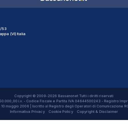
1/53
ppa (VI) Italia
Copyright © 2009-2026 Bassanonet Tutti i diritti riservati
 € 50.000,00 i.v. - Codice Fiscale e Partita IVA 04644500243 - Registro 
el 10 maggio 2006 | Iscritto al Registro degli Operatori di Comunicazion
Informativa Privacy
Cookie Policy
Copyright & Disclaimer