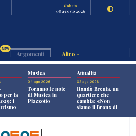
Sabato
08 agosto 2026
NEW
Argomenti
Altro
Musica
Attualità
6
04 ago 2026
02 ago 2026
-
Tornano le note
Rondò Brenta, un
o per la
di Musica in
quartiere che
029: i
Piazzotto
cambia: «Non
turismo
siamo il Bronx di
l
Bassano, qui si
o veneto
vive bene»