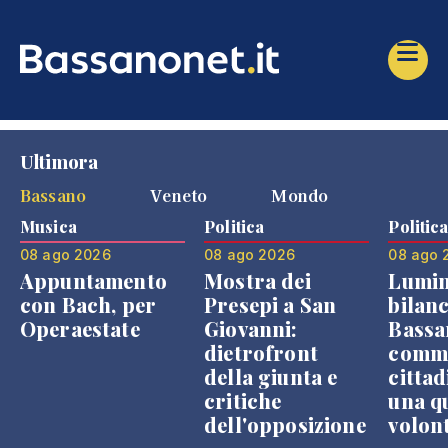
Ultimora
Bassano
Veneto
Mondo
Musica
Politica
Politic
08 ago 2026
08 ago 2026
08 ago 
Appuntamento
Mostra dei
Lumin
con Bach, per
Presepi a San
bilanc
Operaestate
Giovanni:
Bassa
dietrofront
comme
della giunta e
cittad
critiche
una q
dell'opposizione
volon