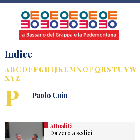
Indice
A
B
C
D
E
F
G
H
I
J
K
L
M
N
O
P
Q
R
S
T
U
V
W
X
Y
Z
P
Paolo Coin
Attualità
Da zero a sedici