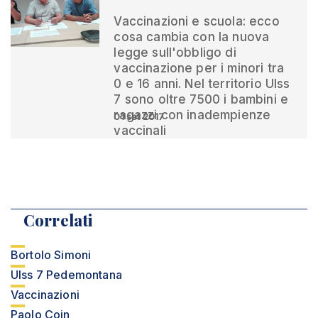
Vaccinazioni e scuola: ecco
cosa cambia con la nuova
legge sull'obbligo di
vaccinazione per i minori tra
0 e 16 anni. Nel territorio Ulss
7 sono oltre 7500 i bambini e
ragazzi con inadempienze
01 set 2017
vaccinali
Correlati
Bortolo Simoni
Ulss 7 Pedemontana
Vaccinazioni
Paolo Coin