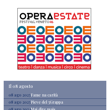
Il 08 agosto
08 ago 2025
Fame na carità
08 ago 2025
Pieve del 5Grappa
08 ago 2024
Mai dire mais