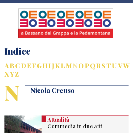
Indice
A
B
C
D
E
F
G
H
I
J
K
L
M
N
O
P
Q
R
S
T
U
V
W
X
Y
Z
N
Nicola Creuso
Attualità
Commedia in due atti