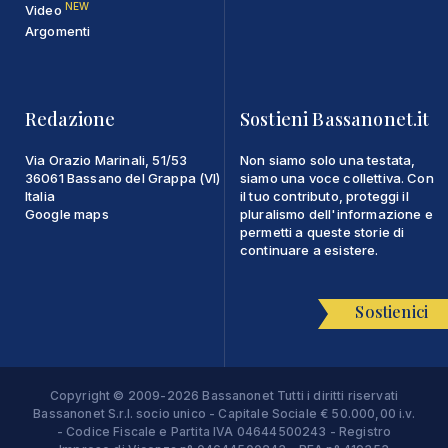
NEW
Video
Argomenti
Redazione
Sostieni Bassanonet.it
Via Orazio Marinali, 51/53
Non siamo solo una testata,
36061 Bassano del Grappa (VI)
siamo una voce collettiva. Con
Italia
il tuo contributo, proteggi il
Google maps
pluralismo dell'informazione e
permetti a queste storie di
continuare a esistere.
Sostienici
Copyright © 2009-2026 Bassanonet Tutti i diritti riservati
Bassanonet S.r.l. socio unico - Capitale Sociale € 50.000,00 i.v.
- Codice Fiscale e Partita IVA 04644500243 - Registro