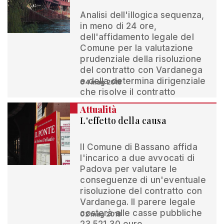
Analisi dell'illogica sequenza,
in meno di 24 ore,
dell'affidamento legale del
Comune per la valutazione
prudenziale della risoluzione
del contratto con Vardanega
e della determina dirigenziale
04 mag 2018
che risolve il contratto
Attualità
L'effetto della causa
Il Comune di Bassano affida
l'incarico a due avvocati di
Padova per valutare le
conseguenze di un'eventuale
risoluzione del contratto con
Vardanega. Il parere legale
costerà alle casse pubbliche
02 mag 2018