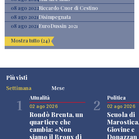
08 ago 2022
Riccardo Cuor di Cestino
08 ago 2021
Disimpegnata
08 ago 2021
EuroDussin 2021
Mostra tutto (24)
Più visti
Settimana
Mese
Attualità
Politica
1
2
02 ago 2026
02 ago 2026
Rondò Brenta, un
Scuola di
quartiere che
Marostica
cambia: «Non
Giovine e
siamo il Bronx di
Donazzan