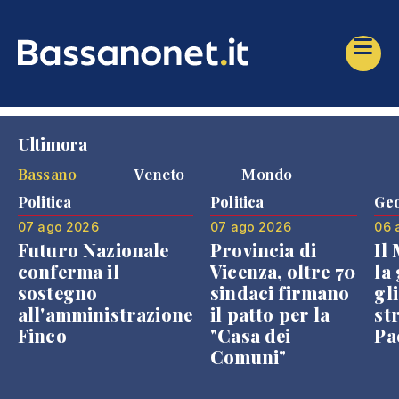
Ultimora
Bassano
Veneto
Mondo
Politica
Politica
Geo
07 ago 2026
07 ago 2026
06 
Futuro Nazionale
Provincia di
Il
conferma il
Vicenza, oltre 70
la 
sostegno
sindaci firmano
gli
all'amministrazione
il patto per la
st
Finco
"Casa dei
Pae
Comuni"