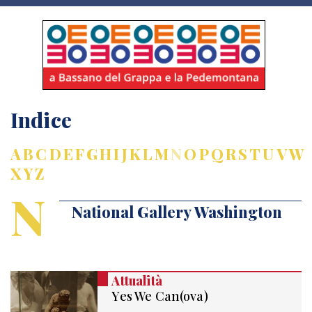
Indice
A
B
C
D
E
F
G
H
I
J
K
L
M
N
O
P
Q
R
S
T
U
V
W
X
Y
Z
N
National Gallery Washington
Attualità
Yes We Can(ova)