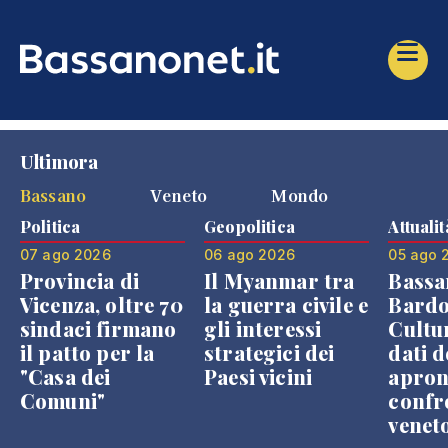
Ultimora
Bassano
Veneto
Mondo
Politica
Geopolitica
Attualit
07 ago 2026
06 ago 2026
05 ago 
Provincia di
Il Myanmar tra
Bassa
Vicenza, oltre 70
la guerra civile e
Bardo
sindaci firmano
gli interessi
Cultur
il patto per la
strategici dei
dati d
"Casa dei
Paesi vicini
apron
Comuni"
confr
venet