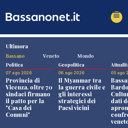
Ultimora
Bassano
Veneto
Mondo
Politica
Geopolitica
Attualit
07 ago 2026
06 ago 2026
05 ago 
Provincia di
Il Myanmar tra
Bassa
Vicenza, oltre 70
la guerra civile e
Bardo
sindaci firmano
gli interessi
Cultur
il patto per la
strategici dei
dati d
"Casa dei
Paesi vicini
apron
Comuni"
confr
venet