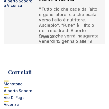
"Tutto ciò che cade dall’alto
è generatore, ciò che esala
verso l’alto è nutritore.
Asclepio". "Fune" è il titolo
della mostra di Alberto
Scodro che verrà inaugurata
13 gen 2010
venerdì 15 gennaio alle 19
Correlati
Monotono
Alberto Scodro
Vie Di Fuga
Vicenza