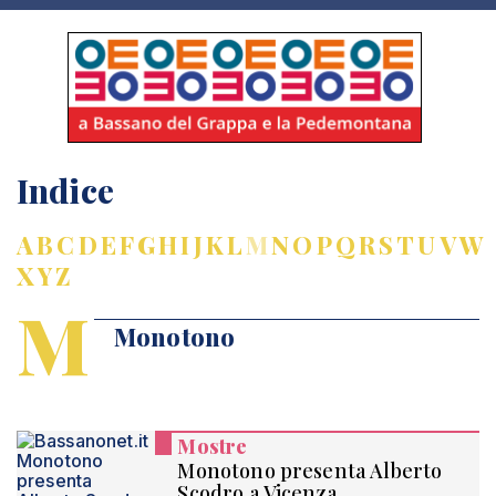
Indice
A
B
C
D
E
F
G
H
I
J
K
L
M
N
O
P
Q
R
S
T
U
V
W
X
Y
Z
M
Monotono
Mostre
Monotono presenta Alberto
Scodro a Vicenza