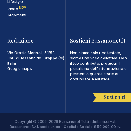
Lifestyle
NEW
Video
Argomenti
Redazione
Sostieni Bassanonet.it
Via Orazio Marinali, 51/53
Non siamo solo una testata,
36061 Bassano del Grappa (VI)
siamo una voce collettiva. Con
Italia
il tuo contributo, proteggi il
Google maps
pluralismo dell'informazione e
permetti a queste storie di
continuare a esistere.
Sostienici
Copyright © 2009-2026 Bassanonet Tutti i diritti riservati
Bassanonet S.r.l. socio unico - Capitale Sociale € 50.000,00 i.v.