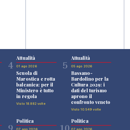
Attualità
Attualità
4
5
01 ago 2026
05 ago 2026
Scuola di
Bassano-
Marostica e rotta
Bardolino per la
balcanica: per il
Cultura 2029: i
Ministero è tutto
dati del turismo
in regola
aprono il
confronto veneto
Visto 18.882 volte
Visto 10.549 volte
Politica
Politica
9
10
07 ago 2026
07 ago 2026