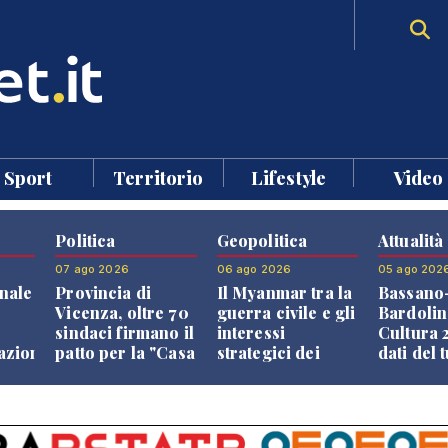
Sport
Territorio
Lifestyle
Video
Politica
Geopolitica
Attualità
07 ago 2026
06 ago 2026
05 ago 202
nale
Provincia di
Il Myanmar tra la
Bassano
Vicenza, oltre 70
guerra civile e gli
Bardolin
sindaci firmano il
interessi
Cultura 2
razione
patto per la "Casa
strategici dei
dati del 
dei Comuni"
Paesi vicini
aprono i
confront