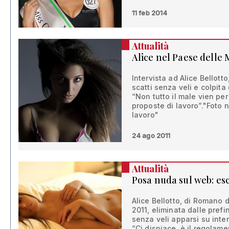
11 feb 2014
Attualità
Alice nel Paese delle 
Intervista ad Alice Bellotto
scatti senza veli e colpita
“Non tutto il male vien per 
proposte di lavoro”."Foto 
lavoro"
24 ago 2011
Attualità
Posa nuda sul web: esc
Alice Bellotto, di Romano 
2011, eliminata dalle prefi
senza veli apparsi su inter
“Ci dispiace, è il regolam