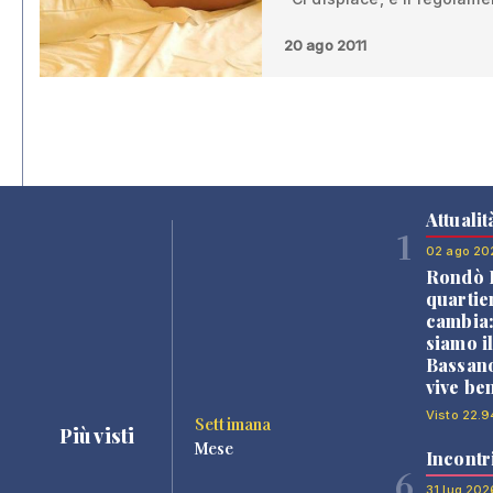
20 ago 2011
Attualit
1
02 ago 20
Rondò B
quartie
cambia
siamo i
Bassano
vive be
Visto 22.9
Settimana
Più visti
Mese
Incontr
6
31 lug 202