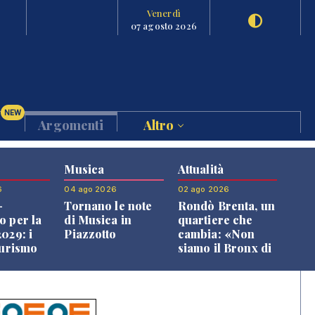
Venerdì
07 agosto 2026
NEW
Argomenti
Altro
Musica
Attualità
6
04 ago 2026
02 ago 2026
-
Tornano le note
Rondò Brenta, un
o per la
di Musica in
quartiere che
029: i
Piazzotto
cambia: «Non
turismo
siamo il Bronx di
l
Bassano, qui si
o veneto
vive bene»