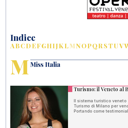
Indice
A
B
C
D
E
F
G
H
I
J
K
L
M
N
O
P
Q
R
S
T
U
V
M
Miss Italia
Turismo: il Veneto al 
Il sistema turistico veneto
Turismo di Milano per vende
Portando come testimonial 