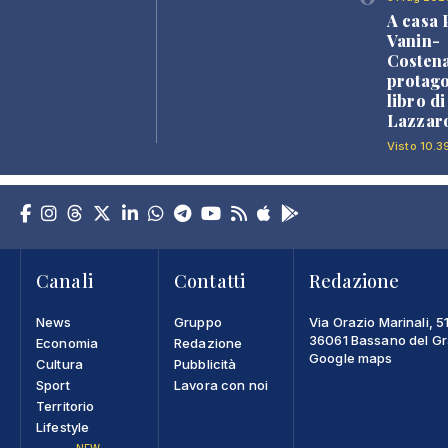
A casa 
Vanin-
Costena
protago
libro d
Lazzaro
Visto 10.3
Canali
Contatti
Redazione
News
Gruppo
Via Orazio Marinali, 5
36061 Bassano del Gra
Economia
Redazione
Google maps
Cultura
Pubblicità
Sport
Lavora con noi
Territorio
Lifestyle
NEW