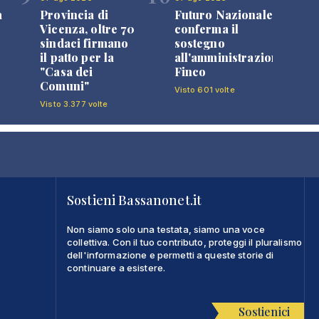
a
Provincia di
Futuro Nazionale
Vicenza, oltre 70
conferma il
sindaci firmano
sostegno
il patto per la
all'amministrazione
"Casa dei
Finco
Comuni"
Visto 601 volte
Visto 3.377 volte
Sostieni Bassanonet.it
Non siamo solo una testata, siamo una voce
collettiva. Con il tuo contributo, proteggi il pluralismo
dell'informazione e permetti a queste storie di
continuare a esistere.
Sostienici