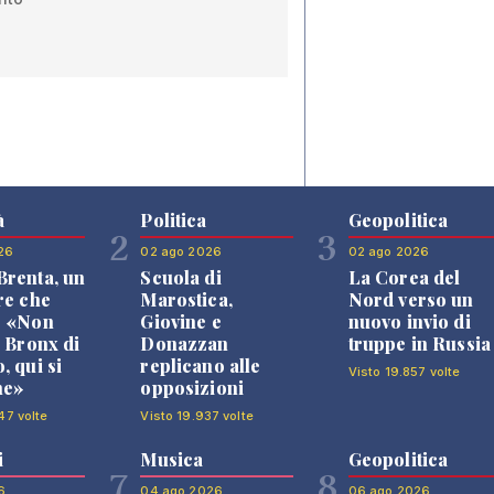
à
Politica
Geopolitica
2
3
26
02 ago 2026
02 ago 2026
renta, un
Scuola di
La Corea del
re che
Marostica,
Nord verso un
: «Non
Giovine e
nuovo invio di
l Bronx di
Donazzan
truppe in Russia
, qui si
replicano alle
Visto 19.857 volte
ne»
opposizioni
47 volte
Visto 19.937 volte
i
Musica
Geopolitica
7
8
6
04 ago 2026
06 ago 2026