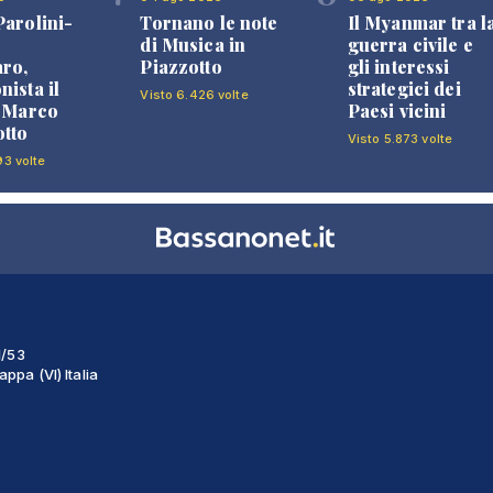
Parolini-
Tornano le note
Il Myanmar tra l
di Musica in
guerra civile e
ro,
Piazzotto
gli interessi
nista il
strategici dei
Visto 6.426 volte
i Marco
Paesi vicini
tto
Visto 5.873 volte
93 volte
1/53
ppa (VI) Italia