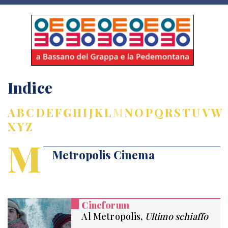
Indice
A
B
C
D
E
F
G
H
I
J
K
L
M
N
O
P
Q
R
S
T
U
V
W
X
Y
Z
M
Metropolis Cinema
Cineforum
Al Metropolis,
Ultimo schiaffo