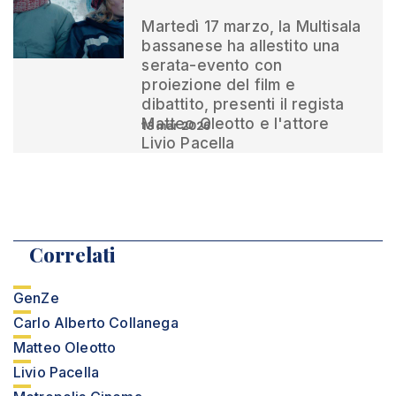
Martedì 17 marzo, la Multisala
bassanese ha allestito una
serata-evento con
proiezione del film e
dibattito, presenti il regista
Matteo Oleotto e l'attore
13 mar 2026
Livio Pacella
Correlati
GenZe
Carlo Alberto Collanega
Matteo Oleotto
Livio Pacella