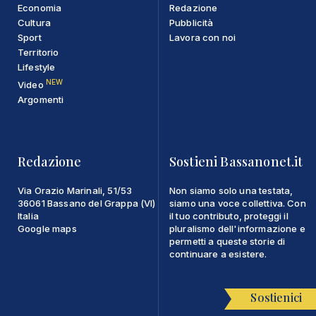
Economia
Redazione
Cultura
Pubblicità
Sport
Lavora con noi
Territorio
Lifestyle
NEW
Video
Argomenti
Redazione
Sostieni Bassanonet.it
Via Orazio Marinali, 51/53
Non siamo solo una testata,
36061 Bassano del Grappa (VI)
siamo una voce collettiva. Con
Italia
il tuo contributo, proteggi il
Google maps
pluralismo dell'informazione e
permetti a queste storie di
continuare a esistere.
Sostienici