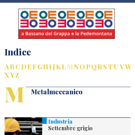
Indice
A
B
C
D
E
F
G
H
I
J
K
L
M
N
O
P
Q
R
S
T
U
V
W
X
Y
Z
M
Metalmeccanico
Industria
Settembre grigio