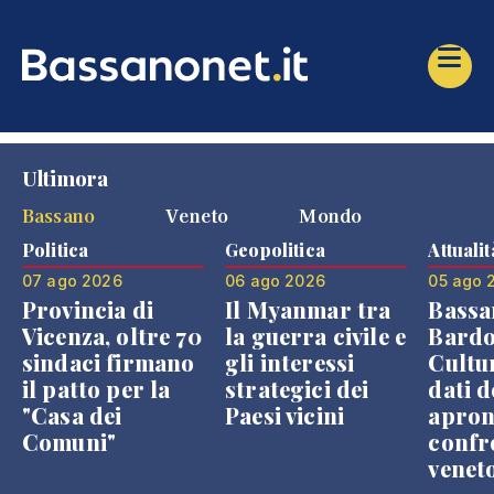
Ultimora
Bassano
Veneto
Mondo
Politica
Geopolitica
Attualit
07 ago 2026
06 ago 2026
05 ago 
Provincia di
Il Myanmar tra
Bassa
Vicenza, oltre 70
la guerra civile e
Bardo
sindaci firmano
gli interessi
Cultur
il patto per la
strategici dei
dati d
"Casa dei
Paesi vicini
apron
Comuni"
confr
venet