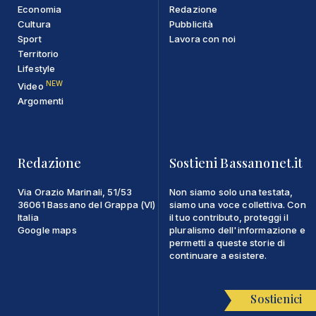
Economia
Redazione
Cultura
Pubblicità
Sport
Lavora con noi
Territorio
Lifestyle
NEW
Video
Argomenti
Redazione
Sostieni Bassanonet.it
Via Orazio Marinali, 51/53
Non siamo solo una testata,
36061 Bassano del Grappa (VI)
siamo una voce collettiva. Con
Italia
il tuo contributo, proteggi il
Google maps
pluralismo dell'informazione e
permetti a queste storie di
continuare a esistere.
Sostienici