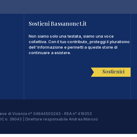
Sostieni Bassanonet.it
Non siamo solo una testata, siamo una voce
collettiva. Con il tuo contributo, proteggi il pluralismo
dell'informazione e permetti a queste storie di
continuare a esistere.
Sostienici
Imprese di Vicenza n° 04644500243 - REA n° 419353
e ROC n. 39043 | Direttore responsabile Andrea Maroso