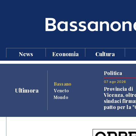
News
Economia
Cultura
Politica
07 ago 2026
Bassano
Provincia di
Ultimora
Veneto
Vicenza, oltr
Mondo
sindaci firma
patto per la 
dei Comuni"