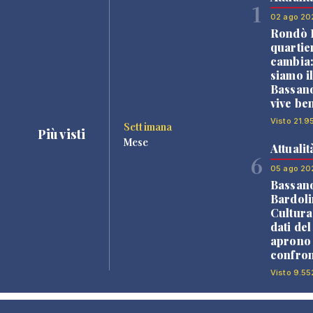
1
02 ago 20
Rondò B
quartie
cambia
siamo i
Bassano
vive be
Visto 21.9
Settimana
Più visti
Mese
Attualit
6
05 ago 20
Bassan
Bardoli
Cultura
dati de
aprono 
confron
Visto 9.55