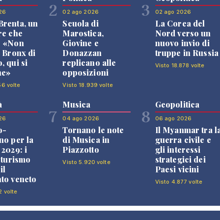
2
3
26
02 ago 2026
02 ago 2026
renta, un
Scuola di
La Corea del
re che
Marostica,
Nord verso un
: «Non
Giovine e
nuovo invio di
l Bronx di
Donazzan
truppe in Russia
, qui si
replicano alle
Visto 18.878 volte
ne»
opposizioni
56 volte
Visto 18.939 volte
à
Musica
Geopolitica
7
8
26
04 ago 2026
06 ago 2026
o-
Tornano le note
Il Myanmar tra l
no per la
di Musica in
guerra civile e
 2029: i
Piazzotto
gli interessi
l turismo
strategici dei
Visto 5.920 volte
il
Paesi vicini
to veneto
Visto 4.877 volte
2 volte