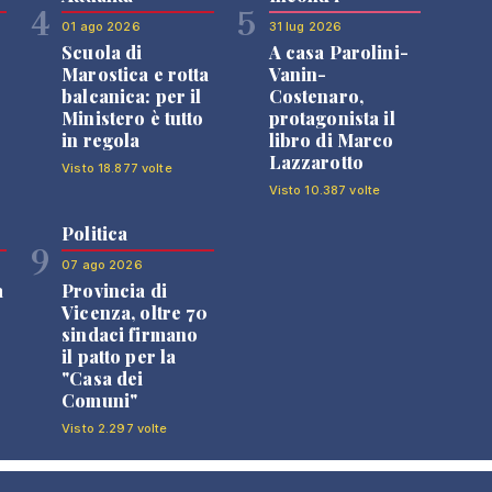
4
5
01 ago 2026
31 lug 2026
Scuola di
A casa Parolini-
Marostica e rotta
Vanin-
balcanica: per il
Costenaro,
Ministero è tutto
protagonista il
in regola
libro di Marco
Lazzarotto
Visto 18.877 volte
Visto 10.387 volte
Politica
9
07 ago 2026
a
Provincia di
Vicenza, oltre 70
sindaci firmano
il patto per la
"Casa dei
Comuni"
Visto 2.297 volte