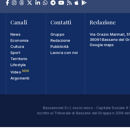
Canali
Contatti
Redazione
News
Gruppo
Via Orazio Marinali, 5
36061 Bassano del Gra
Economia
Redazione
Google maps
Cultura
Pubblicità
Sport
Lavora con noi
Territorio
Lifestyle
NEW
Video
Argomenti
Bassanonet S.r.l. socio unico - Capitale Sociale
Iscritto al Tribunale di Bassano del Grappa n.3/06 d