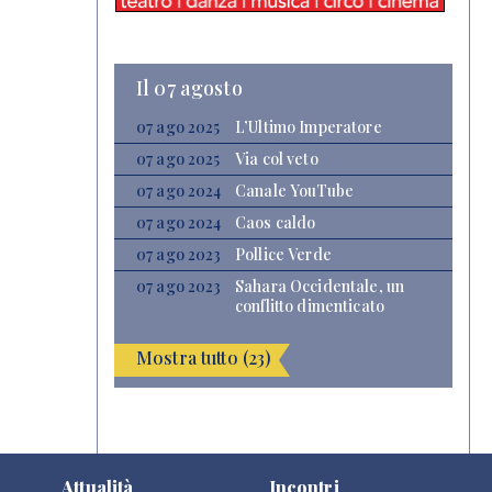
Il 07 agosto
07 ago 2025
L’Ultimo Imperatore
07 ago 2025
Via col veto
07 ago 2024
Canale YouTube
07 ago 2024
Caos caldo
07 ago 2023
Pollice Verde
07 ago 2023
Sahara Occidentale, un
conflitto dimenticato
Mostra tutto (23)
Attualità
Incontri