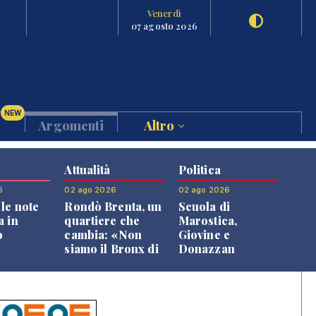
Venerdì
07 agosto 2026
NEW
Argomenti
Altro
Attualità
Politica
6
02 ago 2026
02 ago 2026
le note
Rondò Brenta, un
Scuola di
a in
quartiere che
Marostica,
o
cambia: «Non
Giovine e
siamo il Bronx di
Donazzan
Bassano, qui si
replicano alle
vive bene»
opposizioni