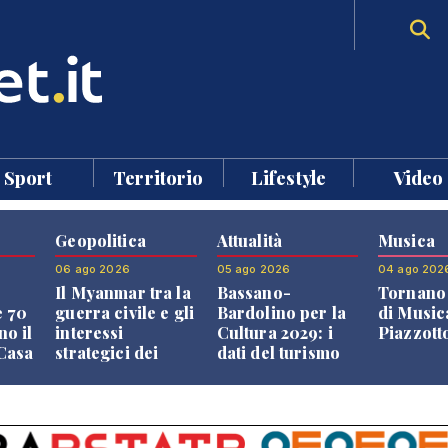
Sport
Territorio
Lifestyle
Video
Geopolitica
Attualità
Musica
06 ago 2026
05 ago 2026
04 ago 202
Il Myanmar tra la
Bassano-
Tornano 
e 70
guerra civile e gli
Bardolino per la
di Music
no il
interessi
Cultura 2029: i
Piazzott
"Casa
strategici dei
dati del turismo
Paesi vicini
aprono il
confronto veneto