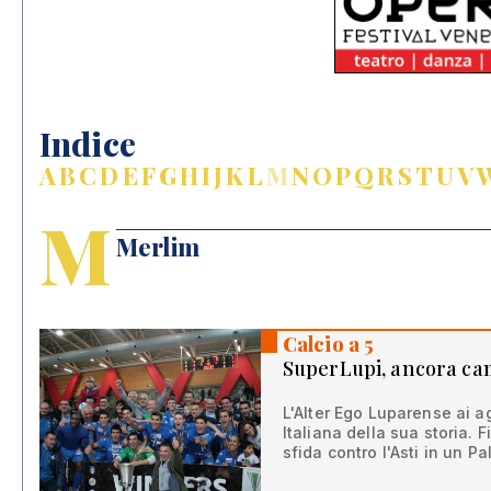
Indice
A
B
C
D
E
F
G
H
I
J
K
L
M
N
O
P
Q
R
S
T
U
V
M
Merlim
Calcio a 5
SuperLupi, ancora ca
L'Alter Ego Luparense ai 
Italiana della sua storia. F
sfida contro l'Asti in un Pa