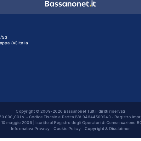
1/53
ppa (VI) Italia
Copyright © 2009-2026 Bassanonet Tutti i diritti riservati
 € 50.000,00 i.v. - Codice Fiscale e Partita IVA 04644500243 - Registro 
el 10 maggio 2006 | Iscritto al Registro degli Operatori di Comunicazion
Informativa Privacy
Cookie Policy
Copyright & Disclaimer