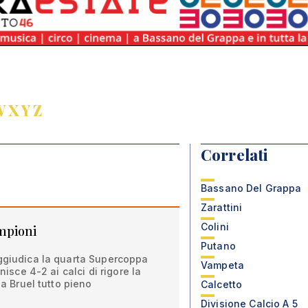
W
X
Y
Z
Correlati
Bassano Del Grappa
Zarattini
Colini
mpioni
Putano
aggiudica la quarta Supercoppa
Vampeta
inisce 4-2 ai calci di rigore la
la Bruel tutto pieno
Calcetto
Divisione Calcio A 5