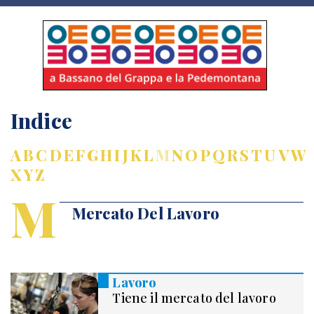
Indice
A
B
C
D
E
F
G
H
I
J
K
L
M
N
O
P
Q
R
S
T
U
V
W
X
Y
Z
M
Mercato Del Lavoro
Lavoro
Tiene il mercato del lavoro