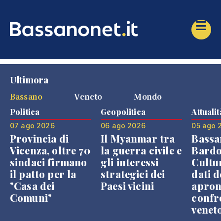
Ultimora
Bassano
Veneto
Mondo
Politica
Geopolitica
Attualit
07 ago 2026
06 ago 2026
05 ago 
Provincia di
Il Myanmar tra
Bassa
Vicenza, oltre 70
la guerra civile e
Bardo
sindaci firmano
gli interessi
Cultur
il patto per la
strategici dei
dati d
"Casa dei
Paesi vicini
apron
Comuni"
confr
venet