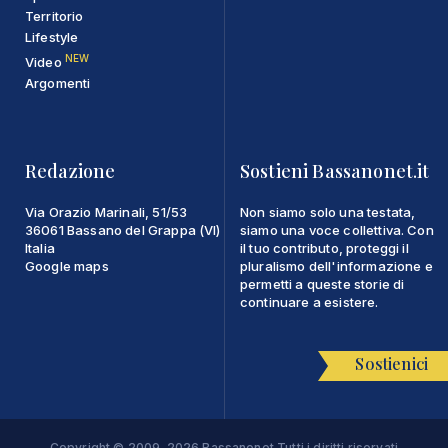
Territorio
Lifestyle
NEW
Video
Argomenti
Redazione
Sostieni Bassanonet.it
Via Orazio Marinali, 51/53
Non siamo solo una testata,
36061 Bassano del Grappa (VI)
siamo una voce collettiva. Con
Italia
il tuo contributo, proteggi il
Google maps
pluralismo dell'informazione e
permetti a queste storie di
continuare a esistere.
Sostienici
Copyright © 2009-2026 Bassanonet Tutti i diritti riservati