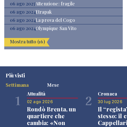
06 ago 2025
Attenzione: fragile
06 ago 2024
Etrapak
06 ago 2024
La prova del Cogo
06 ago 2024
Olympique San Vito
Mostra tutto (16)
Più visti
Settimana
Mese
Attualità
Cronaca
1
2
02 ago 2026
30 lug 2026
Rondò Brenta, un
Il “regista
quartiere che
stesso: il 
cambia: «Non
Cappellar