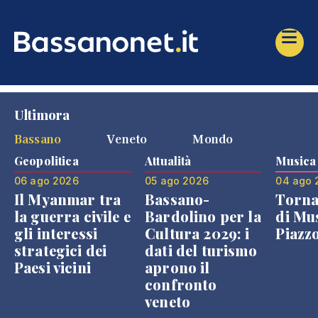
Ultimora
Bassano
Veneto
Mondo
Geopolitica
Attualità
Musica
06 ago 2026
05 ago 2026
04 ago 
Il Myanmar tra
Bassano-
Torna
la guerra civile e
Bardolino per la
di Mus
gli interessi
Cultura 2029: i
Piazz
strategici dei
dati del turismo
Paesi vicini
aprono il
confronto
veneto