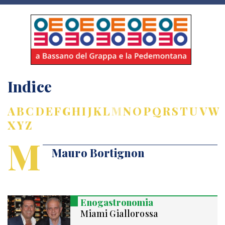
Indice
A
B
C
D
E
F
G
H
I
J
K
L
M
N
O
P
Q
R
S
T
U
V
W
X
Y
Z
M
Mauro Bortignon
Enogastronomia
Miami Giallorossa